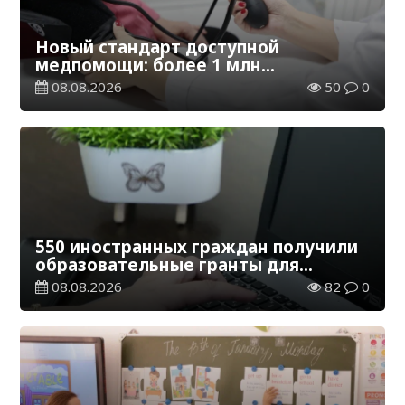
Новый стандарт доступной
медпомощи: более 1 млн
казахстанцев получили
08.08.2026
50
0
телемедицинские услуги
550 иностранных граждан получили
образовательные гранты для
обучения в Казахстане
08.08.2026
82
0