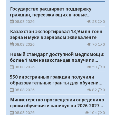
Государство расширяет поддержку
граждан, переезжающих в новые
регионы для работы
08.08.2026
58
0
Казахстан экспортировал 13,9 млн тонн
зерна и муки в зерновом эквиваленте
08.08.2026
70
0
Новый стандарт доступной медпомощи:
более 1 млн казахстанцев получили
телемедицинские услуги
08.08.2026
50
0
550 иностранных граждан получили
образовательные гранты для обучения в
Казахстане
08.08.2026
82
0
Министерство просвещения определило
сроки обучения и каникул на 2026-2027
учебный год
08.08.2026
104
0