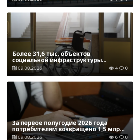
Более 31,6 тыс. объектов
социальной инфраструктуры
адаптированы для лиц с
09.08.2026
4
0
инвалидностью
За первое полугодие 2026 года
потребителям возвращено 1,5 млрд
тенге
09.08.2026
6
0