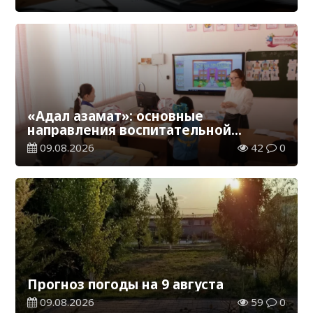
«Адал азамат»: основные
направления воспитательной
работы в новом учебном году
09.08.2026
42
0
Прогноз погоды на 9 августа
09.08.2026
59
0