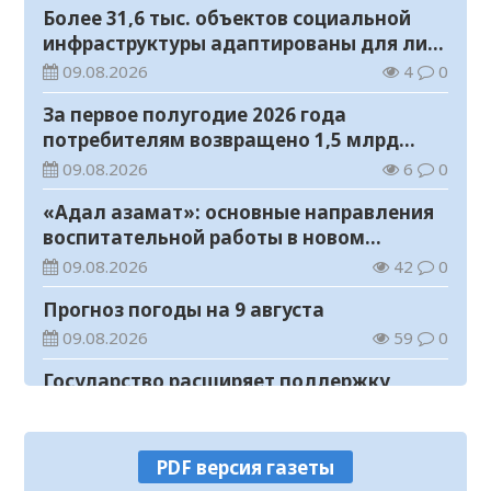
Более 31,6 тыс. объектов социальной
инфраструктуры адаптированы для лиц
с инвалидностью
09.08.2026
4
0
За первое полугодие 2026 года
потребителям возвращено 1,5 млрд
тенге
09.08.2026
6
0
«Адал азамат»: основные направления
воспитательной работы в новом
учебном году
09.08.2026
42
0
Прогноз погоды на 9 августа
09.08.2026
59
0
Государство расширяет поддержку
граждан, переезжающих в новые
регионы для работы
08.08.2026
75
0
PDF версия газеты
Казахстан экспортировал 13,9 млн тонн