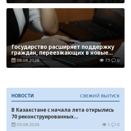
Государство расширяет поддержку
граждан, переезжающих в новые
регионы для работы
08.08.2026
75
0
НОВОСТИ
СВЕЖИЙ ВЫПУСК
В Казахстане с начала лета открылись
70 реконструированных
железнодорожных вокзалов
09.08.2026
1
0