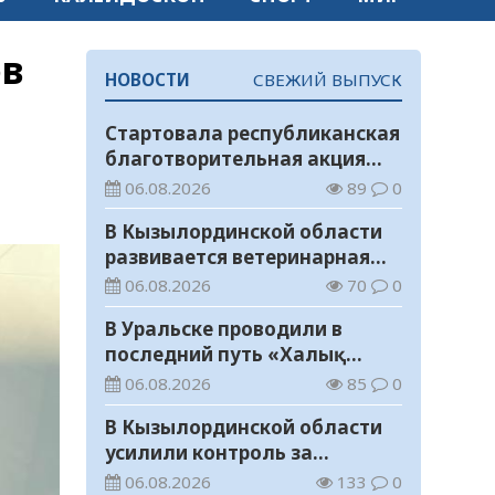
ов
НОВОСТИ
СВЕЖИЙ ВЫПУСК
Стартовала республиканская
благотворительная акция
«Дорога в школу»
06.08.2026
89
0
В Кызылординской области
развивается ветеринарная
отрасль
06.08.2026
70
0
В Уральске проводили в
последний путь «Халық
Қаһарманы» Ивана
06.08.2026
85
0
Степановича Гапича
В Кызылординской области
усилили контроль за
финансовой дисциплиной
06.08.2026
133
0