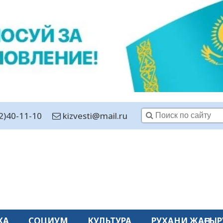
2)40-11-10
kizvesti@mail.ru
КА
СОЦИУМ
КУЛЬТУРА
РУХАНИ ЖАҢҒЫР