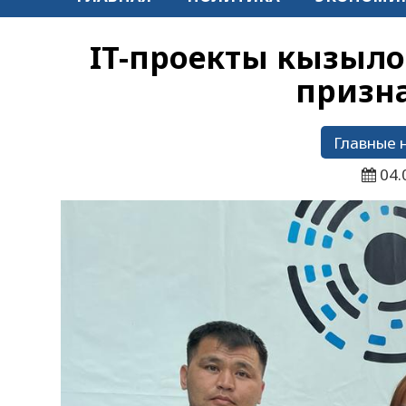
IT-проекты кызыло
призн
Главные 
04.