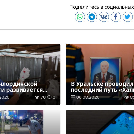
Поделитесь в социальных
ылординской
В Уральске проводил
ти развивается
последний путь «Хал
инарная отрасль
Қаһарманы» Ивана
2026
70
0
06.08.2026
8
Степановича Гапича