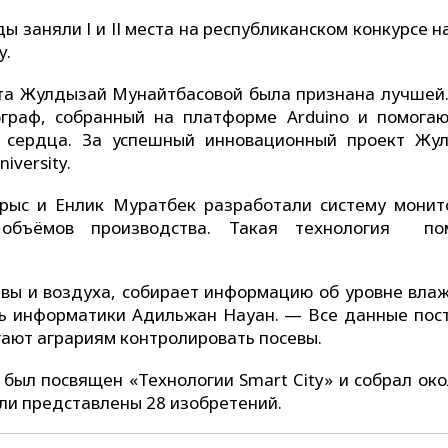
заняли І и ІІ места на республиканском конкурсе н
y.
та Жулдызай Мунайтбасовой была признана лучшей
граф, собранный на платформе Arduino и помога
я сердца. За успешный инновационный проект Жу
iversity.
рыс и Енлик Муратбек разработали систему монит
 объёмов производства. Такая технология по
ы и воздуха, собирает информацию об уровне влаж
ль информатики Адильжан Науан. — Все данные пос
гают аграриям контролировать посевы.
 был посвящен «Технологии Smart City» и собрал око
ли представлены 28 изобретений.