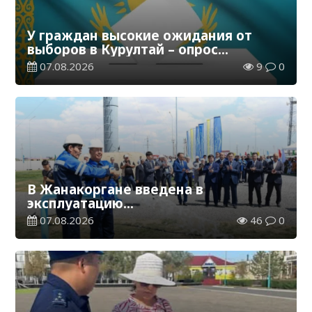
У граждан высокие ожидания от
выборов в Курултай – опрос
общественного мнения
07.08.2026
9
0
В Жанакоргане введена в
эксплуатацию
водораспределительная станция
07.08.2026
46
0