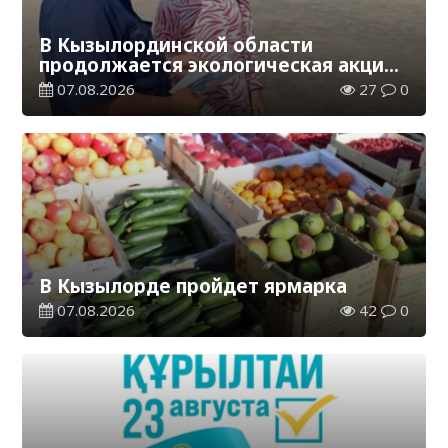
В Кызылординской области
продолжается экологическая акция
«Таза Қазақстан»
07.08.2026
27
0
В Кызылорде пройдет ярмарка
07.08.2026
42
0