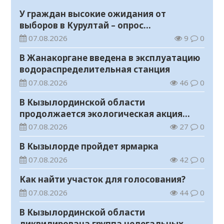
У граждан высокие ожидания от
выборов в Курултай – опрос
общественного мнения
07.08.2026
9
0
В Жанакоргане введена в эксплуатацию
водораспределительная станция
07.08.2026
46
0
В Кызылординской области
продолжается экологическая акция
«Таза Қазақстан»
07.08.2026
27
0
В Кызылорде пройдет ярмарка
07.08.2026
42
0
Как найти участок для голосования?
07.08.2026
44
0
В Кызылординской области
ликвидирована группа нелегальных