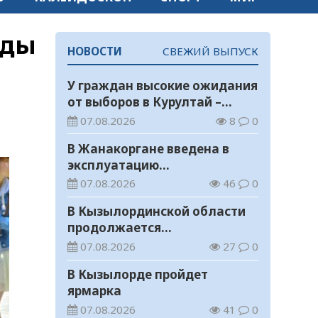
рды
НОВОСТИ
СВЕЖИЙ ВЫПУСК
У граждан высокие ожидания
от выборов в Курултай –
опрос общественного мнения
07.08.2026
8
0
В Жанакоргане введена в
эксплуатацию
водораспределительная
07.08.2026
46
0
станция
В Кызылординской области
продолжается
экологическая акция «Таза
07.08.2026
27
0
Қазақстан»
В Кызылорде пройдет
ярмарка
07.08.2026
41
0