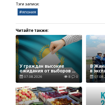
Тэги записи:
япония
Читайте также:
У граждан высокие
В Жан
ожидания от выборов в
в экс
Курултай – опрос
водор
07.08.2026
8
0
07.08.
общественного мнения
станц