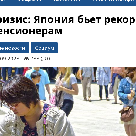
изис: Япония бьет реко
енсионерам
е новости
Социум
.09.2023
733
0