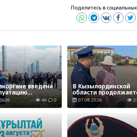
Поделитесь в социальных
акоргане введена
В Кызылординской
плуатацию
области продолжает
аспределительная
экологическая акция
2026
46
0
07.08.2026
2
ия
«Таза Қазақстан»