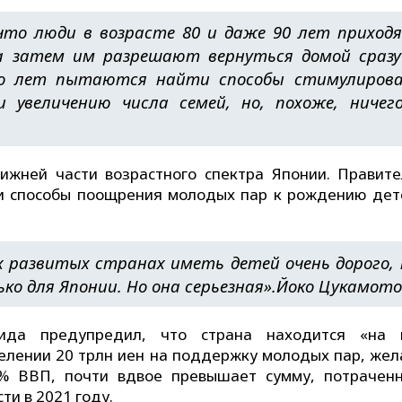
что люди в возрасте 80 и даже 90 лет приход
 а затем им разрешают вернуться домой сраз
го лет пытаются найти способы стимулиров
увеличению числа семей, но, похоже, ничег
ижней части возрастного спектра Японии. Правите
ти способы поощрения молодых пар к рождению дет
х развитых странах иметь детей очень дорого,
о для Японии. Но она серьезная».
Йоко Цукамото
ида предупредил, что страна находится «на 
делении 20 трлн иен на поддержку молодых пар, же
4% ВВП, почти вдвое превышает сумму, потрачен
и в 2021 году.