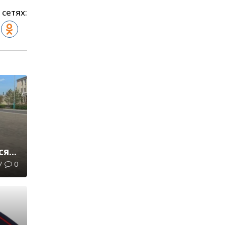
 сетях:
ся
7
0