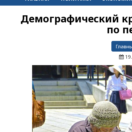
Демографический кр
по п
Главны
19