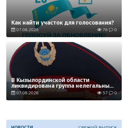
Как найти участок для голосования?
07.08.2026
76
0
В Кызылординской области
ликвидирована группа нелегальных
добытчиков золота
07.08.2026
57
0
НОВОСТИ
СВЕЖИЙ ВЫПУСК