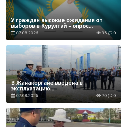
У граждан высокие ожидания от
выборов в Курултай – опрос
общественного мнения
07.08.2026
35
0
В Жанакоргане введена в
эксплуатацию
водораспределительная станция
07.08.2026
70
0