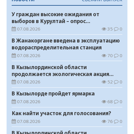
У граждан высокие ожидания от
выборов в Курултай – опрос
общественного мнения
07.08.2026
35
0
В Жанакоргане введена в эксплуатацию
водораспределительная станция
07.08.2026
70
0
В Кызылординской области
продолжается экологическая акция
«Таза Қазақстан»
07.08.2026
52
0
В Кызылорде пройдет ярмарка
07.08.2026
68
0
Как найти участок для голосования?
07.08.2026
76
0
В Кызылординской области