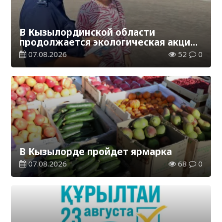
В Кызылординской области
продолжается экологическая акция
«Таза Қазақстан»
07.08.2026
52
0
В Кызылорде пройдет ярмарка
07.08.2026
68
0