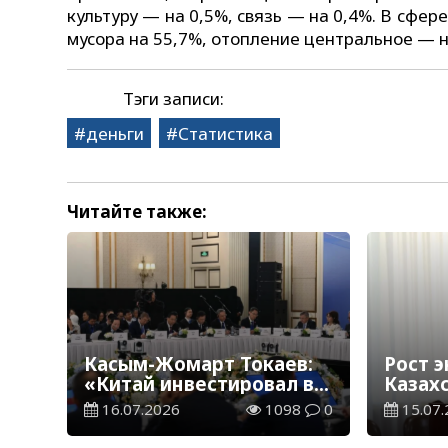
культуру — на 0,5%, связь — на 0,4%. В сфе
мусора на 55,7%, отопление центральное — н
Тэги записи:
деньги
Статистика
Читайте также:
Касым-Жомарт Токаев:
Рост 
«Китай инвестировал в
Казах
экономику Казахстана
перво
16.07.2026
1098
0
15.07.
более 30 миллиардов
ускор
долларов»
Серик