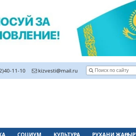
2)40-11-10
kizvesti@mail.ru
КА
СОЦИУМ
КУЛЬТУРА
РУХАНИ ЖАҢҒЫР