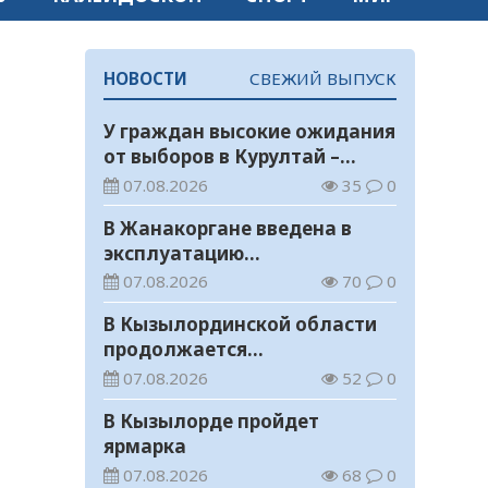
НОВОСТИ
СВЕЖИЙ ВЫПУСК
У граждан высокие ожидания
от выборов в Курултай –
опрос общественного мнения
07.08.2026
35
0
В Жанакоргане введена в
эксплуатацию
водораспределительная
07.08.2026
70
0
станция
В Кызылординской области
продолжается
экологическая акция «Таза
07.08.2026
52
0
Қазақстан»
В Кызылорде пройдет
ярмарка
07.08.2026
68
0