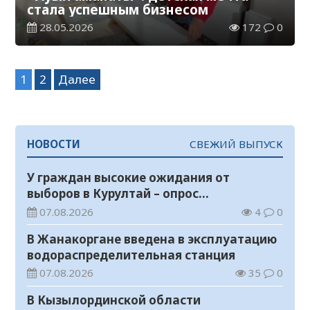
стала успешным бизнесом
28.05.2026
172
0
Навигация
1
2
Далее
по
записям
НОВОСТИ
СВЕЖИЙ ВЫПУСК
У граждан высокие ожидания от
выборов в Курултай – опрос
общественного мнения
07.08.2026
4
0
В Жанакоргане введена в эксплуатацию
водораспределительная станция
07.08.2026
35
0
В Кызылординской области