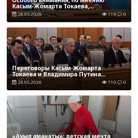
Касым-Жомарта Токаева,
заслуживает сотрудничество в
28.05.2026
119
0
культурно-гуманитарной сфере
Переговоры Касым-Жомарта
Токаева и Владимира Путина
продолжились в расширенном
28.05.2026
110
0
составе с участием членов
официальных делегаций
«Ауыл аманаты»: детская мечта