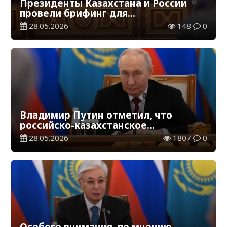
Президенты Казахстана и России
провели брифинг для
представителей СМИ
28.05.2026
148
0
Владимир Путин отметил, что
российско-казахстанское
сотрудничество динамично
28.05.2026
1807
0
развивается на принципах
равноправия и взаимного уважения
Особого внимания, по мнению