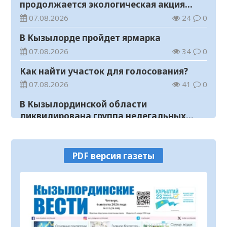
продолжается экологическая акция
«Таза Қазақстан»
07.08.2026
24
0
В Кызылорде пройдет ярмарка
07.08.2026
34
0
Как найти участок для голосования?
07.08.2026
41
0
В Кызылординской области
ликвидирована группа нелегальных
добытчиков золота
07.08.2026
36
0
Аким области ознакомился с работой
PDF версия газеты
племенного хозяйства в
Жанакорганском районе
07.08.2026
54
0
В Кызылординской области пройдут
мероприятия, посвященные
Международному дню молодежи
07.08.2026
30
0