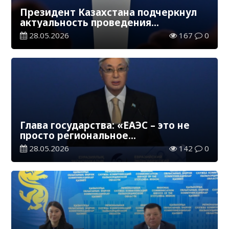
Президент Казахстана подчеркнул
актуальность проведения
нынешнего Форума на фоне
28.05.2026
167
0
глобальной неопределенности
Глава государства: «ЕАЭС – это не
просто региональное
интеграционное объединение, но
28.05.2026
142
0
важный субъект глобальной
экономики»