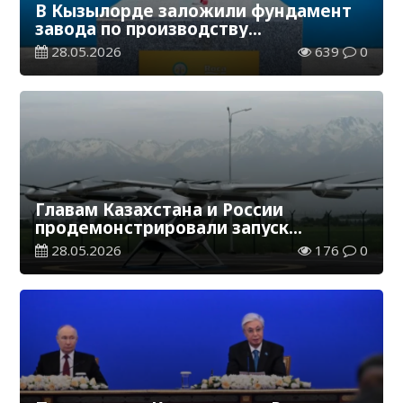
В Кызылорде заложили фундамент
завода по производству
сантехнической продукции
28.05.2026
639
0
Главам Казахстана и России
продемонстрировали запуск
беспилотного грузового
28.05.2026
176
0
автомаршрута «Астана – Москва»