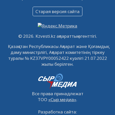
Объявление
16.12.2022
61046
0
Старая версия сайта
Объявление
09.12.2022
64118
0
Свободные рабочие места
© 2026. Kzvesti.kz ақпараттық агенттігі.
22.11.2022
16438
0
Қазақстан Республикасы Ақпарат және Қоғамдық
даму министрлігі, Ақпарат комитетінің тіркеу
IPO «КазМунайГаз»: компания проведет
туралы № KZ37VPY00052422 куәлігі 21.07.2022
встречу с инвесторами в Кызылорде 22
жылы берілген.
ноября
21.11.2022
14944
0
Все права принадлежат
ТОО
«Сыр медиа»
.
Разработка сайта: