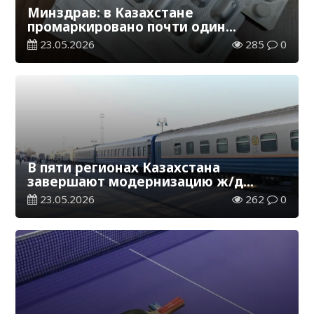
Минздрав: в Казахстане
промаркировано почти один
миллиард упаковок лекарственных
23.05.2026
285
0
средств
В пяти регионах Казахстана
завершают модернизацию ж/д
вокзалов
23.05.2026
262
0