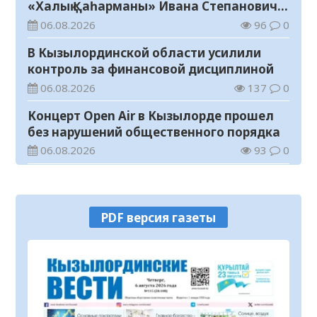
«Халық Қаһарманы» Ивана Степановича
Гапича
06.08.2026
96
0
В Кызылординской области усилили
контроль за финансовой дисциплиной
06.08.2026
137
0
Концерт Open Air в Кызылорде прошел
без нарушений общественного порядка
06.08.2026
93
0
В Кызылординской области стартовал
конкурс видеороликов о семейных
ценностях и Конституции
06.08.2026
101
0
PDF версия газеты
Соблюдение правил пожарной
безопасности – обязанность каждого
гражданина
06.08.2026
56
0
Состоялось заседание республиканской