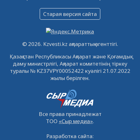
Объявление
16.12.2022
61037
0
Старая версия сайта
Объявление
09.12.2022
64110
0
Свободные рабочие места
© 2026. Kzvesti.kz ақпараттық агенттігі.
22.11.2022
16433
0
Қазақстан Республикасы Ақпарат және Қоғамдық
даму министрлігі, Ақпарат комитетінің тіркеу
IPO «КазМунайГаз»: компания проведет
туралы № KZ37VPY00052422 куәлігі 21.07.2022
встречу с инвесторами в Кызылорде 22
жылы берілген.
ноября
21.11.2022
14941
0
Все права принадлежат
ТОО
«Сыр медиа»
.
Разработка сайта: