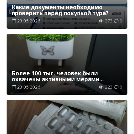
Какие документы необходимо
проверить перед покупкой тура?
23.05.2026
273
0
Более 100 тыс. человек были
охвачены активными мерами
содействия занятости с начала года
23.05.2026
223
0