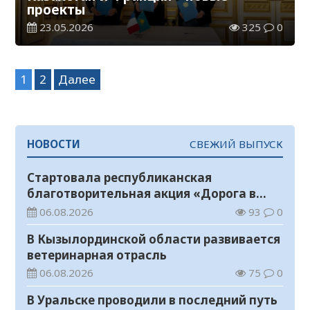
проекты
23.05.2026
325
0
Навигация
1
2
Далее
по
записям
НОВОСТИ
СВЕЖИЙ ВЫПУСК
Стартовала республиканская
благотворительная акция «Дорога в
школу»
06.08.2026
93
0
В Кызылординской области развивается
ветеринарная отрасль
06.08.2026
75
0
В Уральске проводили в последний путь