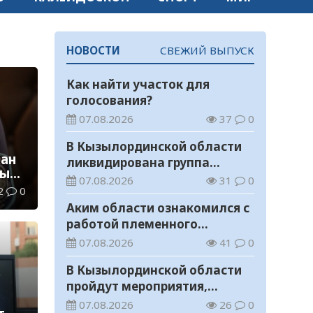
НОВОСТИ
СВЕЖИЙ ВЫПУСК
Как найти участок для
голосования?
07.08.2026
37
0
В Кызылординской области
жан
ликвидирована группа
ным
нелегальных добытчиков
07.08.2026
31
0
2
0
золота
Аким области ознакомился с
работой племенного
хозяйства в Жанакорганском
07.08.2026
41
0
районе
В Кызылординской области
пройдут мероприятия,
посвященные
07.08.2026
26
0