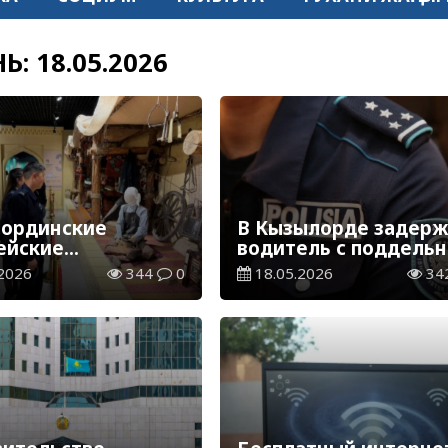
НЬ:
18.05.2026
ординские
В Кызылорде задер
ейские
водитель с поддель
авили сотрудников
госномером
2026
344
0
18.05.2026
34
 с праздником