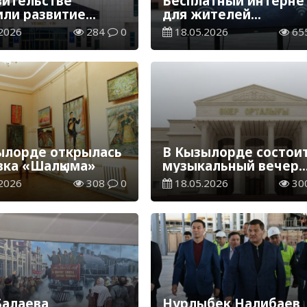
вительстве
Бесплатный интерне
или развитие
для жителей
й отрасли
Кызылорды
2026
284
0
18.05.2026
65
ылорде открылась
В Кызылорде состои
вка «Шалқыма»
музыкальный вечер
памяти Батырхана
2026
308
0
18.05.2026
30
Шукенова
Балаева
Нурлыбек Налибаев