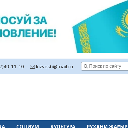
2)40-11-10
kizvesti@mail.ru
КА
СОЦИУМ
КУЛЬТУРА
РУХАНИ ЖАҢҒЫР