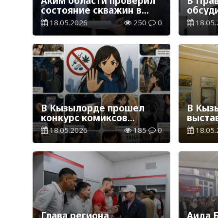
Аким области проверил
В Пра
состояние скважин в
обсуд
городе
рыбно
18.05.2026
250
0
18.05.
В Кызылорде прошел
В Кыз
конкурс комиксов
выста
против наркотиков
18.05.2026
185
0
18.05.
Глава региона
Аида 