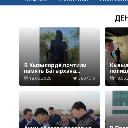
ДЕ
В Кызылорде почтили
Кызыл
память Батырхана
полиц
Шукенова
поздр
18.05.2026
380
0
18.05.
музея