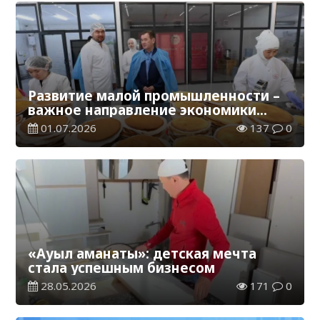
Развитие малой промышленности –
важное направление экономики
региона
01.07.2026
137
0
«Ауыл аманаты»: детская мечта
стала успешным бизнесом
28.05.2026
171
0