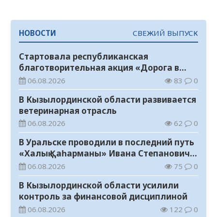
НОВОСТИ
СВЕЖИЙ ВЫПУСК
Стартовала республиканская
благотворительная акция «Дорога в
школу»
06.08.2026
83
0
В Кызылординской области развивается
ветеринарная отрасль
06.08.2026
62
0
В Уральске проводили в последний путь
«Халық Қаһарманы» Ивана Степановича
Гапича
06.08.2026
75
0
В Кызылординской области усилили
контроль за финансовой дисциплиной
06.08.2026
122
0