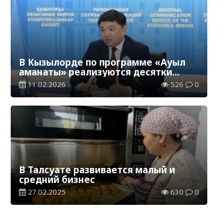
В Кызылорде по программе «Ауыл
аманаты» реализуются десятки
проектов
11.02.2026
526
0
В Талсуате развивается малый и
средний бизнес
27.02.2025
630
0