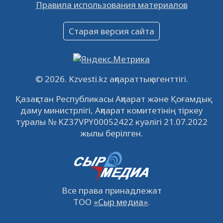
Правила использования материалов
16.12.2022
61061
0
Объявление
Старая версия сайта
09.12.2022
64131
0
Свободные рабочие места
22.11.2022
16447
0
© 2026. Kzvesti.kz ақпараттық агенттігі.
IPO «КазМунайГаз»: компания проведет
Қазақстан Республикасы Ақпарат және Қоғамдық
встречу с инвесторами в Кызылорде 22
даму министрлігі, Ақпарат комитетінің тіркеу
ноября
21.11.2022
14951
0
туралы № KZ37VPY00052422 куәлігі 21.07.2022
жылы берілген.
Все права принадлежат
ТОО
«Сыр медиа»
.