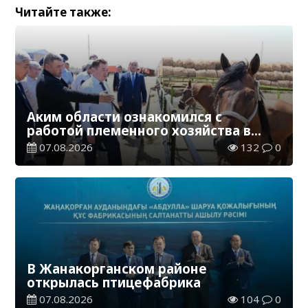
Читайте также:
Аким области ознакомился с
работой племенного хозяйства в
Жанакорганском районе
07.08.2026
132
0
В Жанакорганском районе
открылась птицефабрика
07.08.2026
104
0