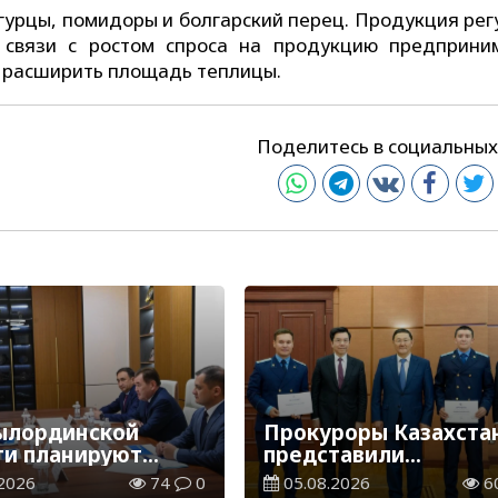
гурцы, помидоры и болгарский перец. Продукция рег
В связи с ростом спроса на продукцию предприни
и расширить площадь теплицы.
Поделитесь в социальных
ылординской
Прокуроры Казахста
ти планируют
представили
оить центр
собственные ИИ-
2026
74
0
05.08.2026
6