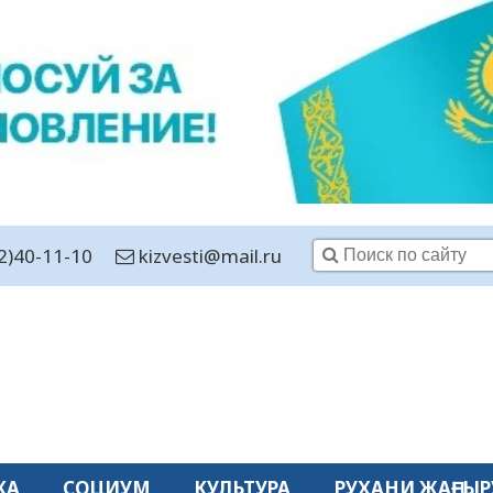
2)40-11-10
kizvesti@mail.ru
КА
СОЦИУМ
КУЛЬТУРА
РУХАНИ ЖАҢҒЫР