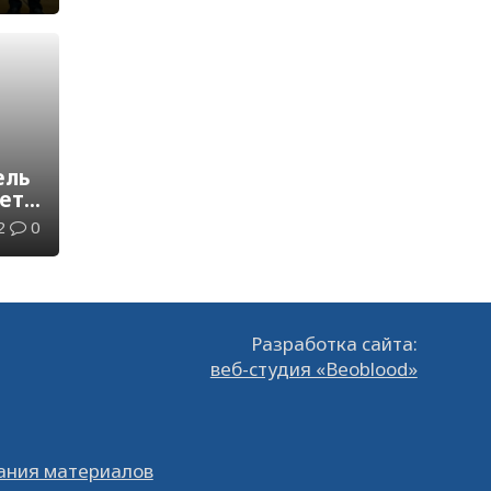
у
ель
ета
ике
2
0
ам
Разработка сайта:
веб-студия «Beoblood»
ания материалов