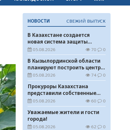
НОВОСТИ
СВЕЖИЙ ВЫПУСК
В Казахстане создается
новая система защиты
средств ОСМС от
05.08.2026
70
0
необоснованных выплат
В Кызылординской области
планируют построить центр
цифровизации
05.08.2026
74
0
Прокуроры Казахстана
представили собственные
ИИ-разработки мировому
05.08.2026
60
0
эксперту Кай-Фу Ли
Уважаемые жители и гости
города!
05.08.2026
62
0