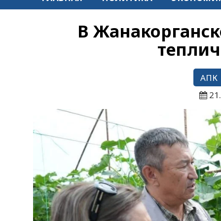
В Жанакорганск
теплич
АПК
21