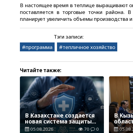
В настоящее время в теплице выращивают о
поставляется в торговые точки района. 
планирует увеличить объемы производства 
Тэги записи:
программа
тепличное хозяйство
Читайте также:
В Казахстане создается
В Кыз
новая система защиты
облас
средств ОСМС от
постр
05.08.2026
70
0
05.08.