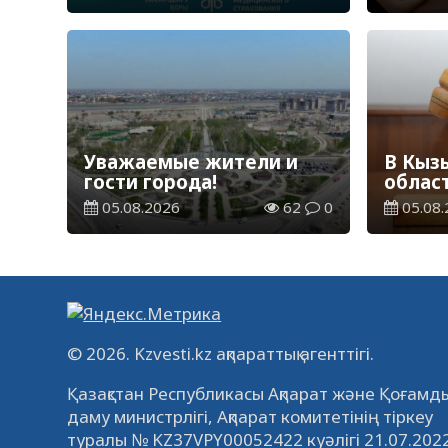
необоснованных выплат
цифро
Уважаемые жители и
В Кыз
гости города!
облас
приго
05.08.2026
62
0
05.08.
финан
© 2026. Kzvesti.kz ақпараттық агенттігі.
Қазақстан Республикасы Ақпарат және Қоғамды
даму министрлігі, Ақпарат комитетінің тіркеу
туралы № KZ37VPY00052422 куәлігі 21.07.202