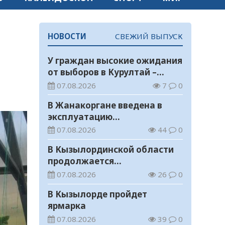
НОВОСТИ
СВЕЖИЙ ВЫПУСК
У граждан высокие ожидания
от выборов в Курултай –
опрос общественного мнения
07.08.2026
7
0
В Жанакоргане введена в
эксплуатацию
водораспределительная
07.08.2026
44
0
станция
В Кызылординской области
продолжается
экологическая акция «Таза
07.08.2026
26
0
Қазақстан»
В Кызылорде пройдет
ярмарка
07.08.2026
39
0