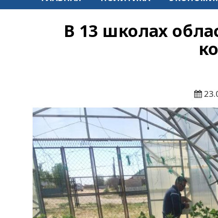
В 13 школах обл
к
23.