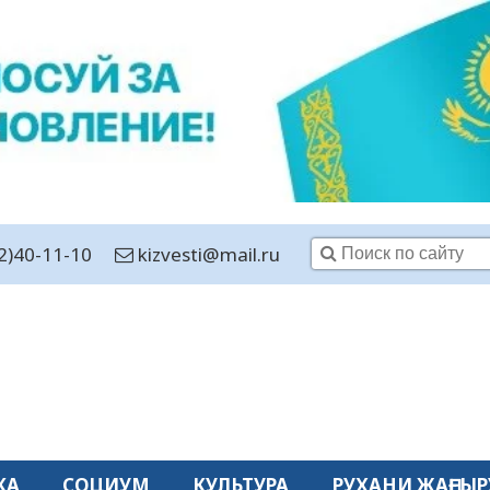
2)40-11-10
kizvesti@mail.ru
КА
СОЦИУМ
КУЛЬТУРА
РУХАНИ ЖАҢҒЫР