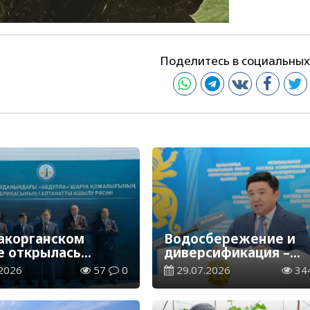
Поделитесь в социальных
акорганском
Водосбережение и
е открылась
диверсификация –
фабрика
приоритеты аграрно
2026
57
0
29.07.2026
34
сектора