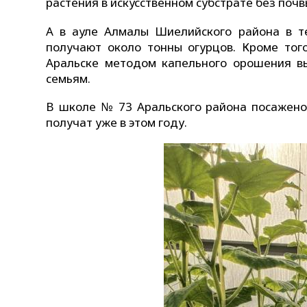
растения в искусственном субстрате без почв
А в ауле Алмалы Шиелийского района в т
получают около тонны огурцов. Кроме того
Аральске методом капельного орошения в
семьям.
В школе № 73 Аральского района посажено 
получат уже в этом году.