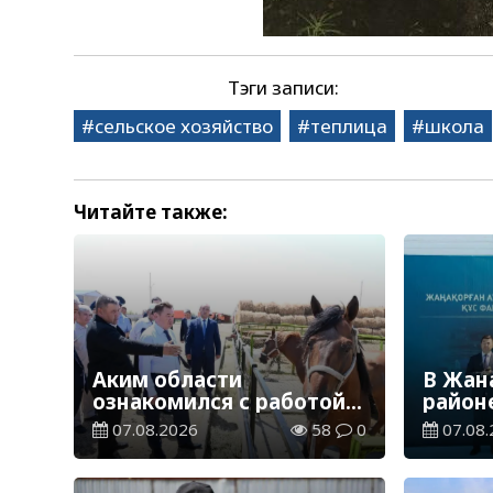
Тэги записи:
сельское хозяйство
теплица
школа
Читайте также:
Аким области
В Жан
ознакомился с работой
район
племенного хозяйства в
птице
07.08.2026
58
0
07.08.
Жанакорганском районе