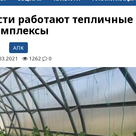
асти работают тепличные
омплексы
АПК
03.2021
1262
0