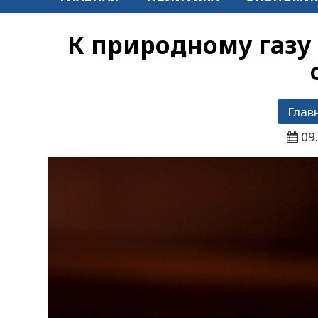
К природному газу
Глав
09