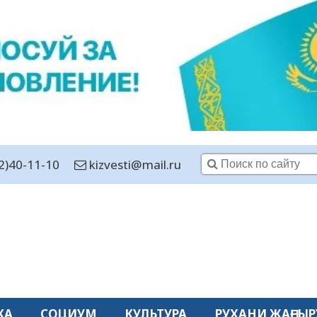
2)40-11-10
kizvesti@mail.ru
КА
СОЦИУМ
КУЛЬТУРА
РУХАНИ ЖАҢҒЫР