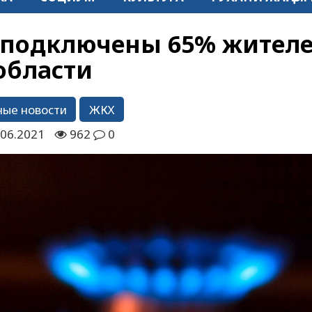
 подключены 65% жител
области
ные новости
ЖКХ
.06.2021
962
0