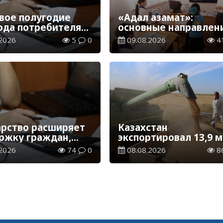
рвое полугодие
«Адал азамат»:
года потребителям
основные направлен
ащено 1,5 млрд
воспитательной раб
2026
5
0
09.08.2026
4
в новом учебном год
арство расширяет
Казахстан
ржку граждан,
экспортировал 13,9 
зжающих в новые
тонн зерна и муки в
2026
74
0
08.08.2026
8
ны для работы
зерновом эквивален