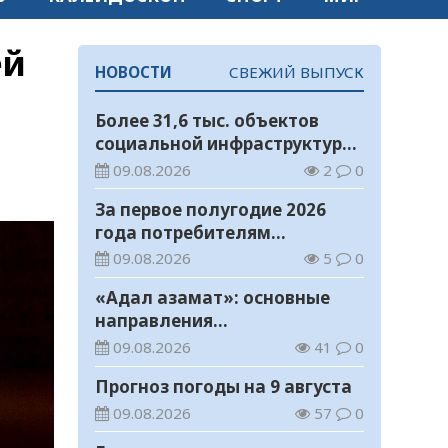
ей
НОВОСТИ
СВЕЖИЙ ВЫПУСК
Более 31,6 тыс. объектов
социальной инфраструктуры
адаптированы для лиц с
09.08.2026
2
0
инвалидностью
За первое полугодие 2026
года потребителям
возвращено 1,5 млрд тенге
09.08.2026
5
0
«Адал азамат»: основные
направления
воспитательной работы в
09.08.2026
41
0
новом учебном году
Прогноз погоды на 9 августа
09.08.2026
57
0