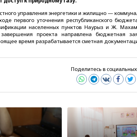
 доступ к природному газу.
астного управления энергетики и жилищно — коммуна
 ходе первого уточнения республиканского бюджет
зификации населенных пунктов Наурыз и Ж. Махам
 завершения проекта направлена бюджетная за
стоящее время разрабатывается сметная документаци
Поделитесь в социальных