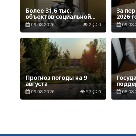
Более 31,6 тыс.
За пе
объектов социальной
2026 
инфраструктуры
возвр
09.08.2026
2
0
09.08.
адаптированы для лиц с
тенге
инвалидностью
Прогноз погоды на 9
Госуд
августа
подде
перее
09.08.2026
57
0
08.08.
регио