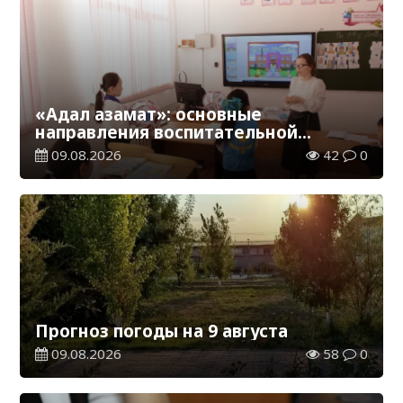
«Адал азамат»: основные
направления воспитательной
работы в новом учебном году
09.08.2026
42
0
Прогноз погоды на 9 августа
09.08.2026
58
0