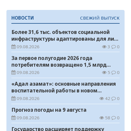
НОВОСТИ
СВЕЖИЙ ВЫПУСК
Более 31,6 тыс. объектов социальной
инфраструктуры адаптированы для лиц
с инвалидностью
09.08.2026
3
0
За первое полугодие 2026 года
потребителям возвращено 1,5 млрд
тенге
09.08.2026
5
0
«Адал азамат»: основные направления
воспитательной работы в новом
учебном году
09.08.2026
42
0
Прогноз погоды на 9 августа
09.08.2026
58
0
Государство расширяет поддержку