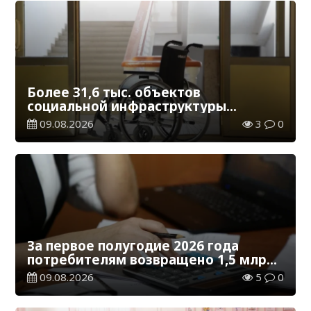
Более 31,6 тыс. объектов
социальной инфраструктуры
адаптированы для лиц с
09.08.2026
3
0
инвалидностью
За первое полугодие 2026 года
потребителям возвращено 1,5 млрд
тенге
09.08.2026
5
0