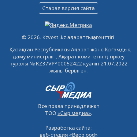
Объявление
Старая версия сайта
09.12.2022
64139
0
Свободные рабочие места
22.11.2022
16450
0
© 2026. Kzvesti.kz ақпараттық агенттігі.
IPO «КазМунайГаз»: компания проведет
Қазақстан Республикасы Ақпарат және Қоғамдық
встречу с инвесторами в Кызылорде 22
даму министрлігі, Ақпарат комитетінің тіркеу
ноября
21.11.2022
14953
0
туралы № KZ37VPY00052422 куәлігі 21.07.2022
жылы берілген.
Все права принадлежат
ТОО
«Сыр медиа»
.
Разработка сайта:
веб-студия «Beoblood»