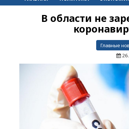
В области не за
коронавир
Главные но
26