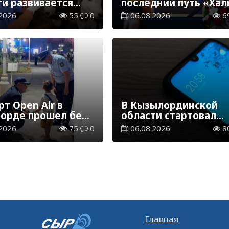
ти развивается
последний путь «Хал
инарная отрасль
Қаһарманы» Ивана
2026
55
0
06.08.2026
6
Степановича Гапича
т Open Air в
В Кызылординской
орде прошел без
области стартовал
ений
конкурс видеоролико
2026
75
0
06.08.2026
8
твенного порядка
семейных ценностях
Конституции
Главная