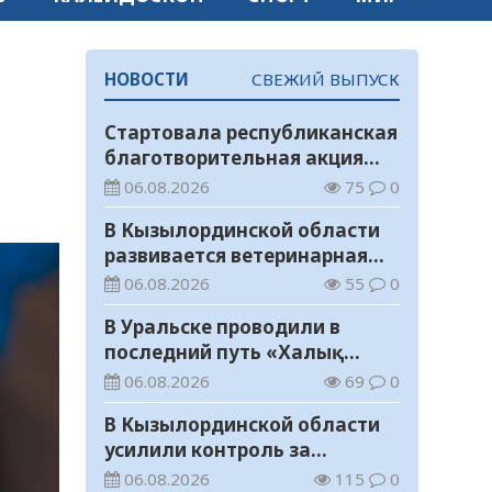
НОВОСТИ
СВЕЖИЙ ВЫПУСК
Стартовала республиканская
благотворительная акция
«Дорога в школу»
06.08.2026
75
0
В Кызылординской области
развивается ветеринарная
отрасль
06.08.2026
55
0
В Уральске проводили в
последний путь «Халық
Қаһарманы» Ивана
06.08.2026
69
0
Степановича Гапича
В Кызылординской области
усилили контроль за
финансовой дисциплиной
06.08.2026
115
0