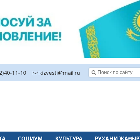
2)40-11-10
kizvesti@mail.ru
КА
СОЦИУМ
КУЛЬТУРА
РУХАНИ ЖАҢҒЫР