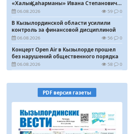
«Халық Қаһарманы» Ивана Степановича
Гапича
06.08.2026
59
0
В Кызылординской области усилили
контроль за финансовой дисциплиной
06.08.2026
56
0
Концерт Open Air в Кызылорде прошел
без нарушений общественного порядка
06.08.2026
58
0
В Кызылординской области стартовал
конкурс видеороликов о семейных
ценностях и Конституции
06.08.2026
63
0
PDF версия газеты
Соблюдение правил пожарной
безопасности – обязанность каждого
гражданина
06.08.2026
24
0
Состоялось заседание республиканской