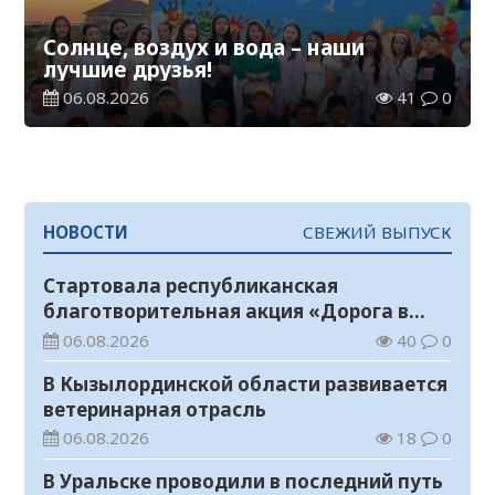
Солнце, воздух и вода – наши
лучшие друзья!
06.08.2026
41
0
НОВОСТИ
СВЕЖИЙ ВЫПУСК
Стартовала республиканская
благотворительная акция «Дорога в
школу»
06.08.2026
40
0
В Кызылординской области развивается
ветеринарная отрасль
06.08.2026
18
0
В Уральске проводили в последний путь