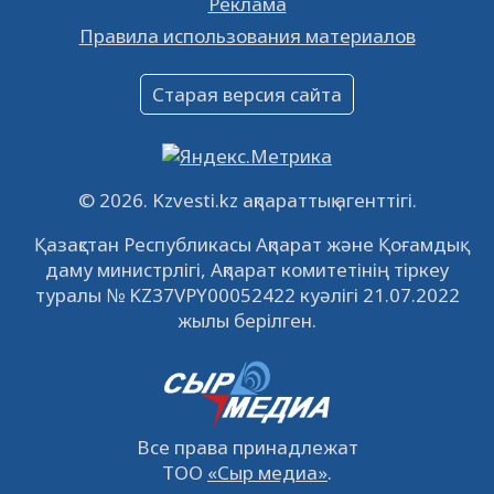
Реклама
Объявление
Правила использования материалов
16.12.2022
61031
0
Объявление
Старая версия сайта
09.12.2022
64103
0
Свободные рабочие места
22.11.2022
16428
0
© 2026. Kzvesti.kz ақпараттық агенттігі.
IPO «КазМунайГаз»: компания проведет
Қазақстан Республикасы Ақпарат және Қоғамдық
встречу с инвесторами в Кызылорде 22
даму министрлігі, Ақпарат комитетінің тіркеу
ноября
21.11.2022
14936
0
туралы № KZ37VPY00052422 куәлігі 21.07.2022
жылы берілген.
Все права принадлежат
ТОО
«Сыр медиа»
.