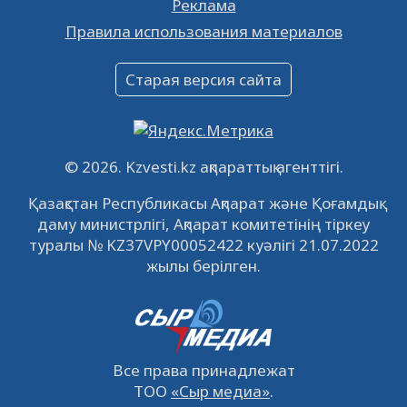
Реклама
Объявление
Правила использования материалов
16.12.2022
61062
0
Объявление
Старая версия сайта
09.12.2022
64134
0
Свободные рабочие места
22.11.2022
16447
0
© 2026. Kzvesti.kz ақпараттық агенттігі.
IPO «КазМунайГаз»: компания проведет
Қазақстан Республикасы Ақпарат және Қоғамдық
встречу с инвесторами в Кызылорде 22
даму министрлігі, Ақпарат комитетінің тіркеу
ноября
21.11.2022
14952
0
туралы № KZ37VPY00052422 куәлігі 21.07.2022
жылы берілген.
Все права принадлежат
ТОО
«Сыр медиа»
.