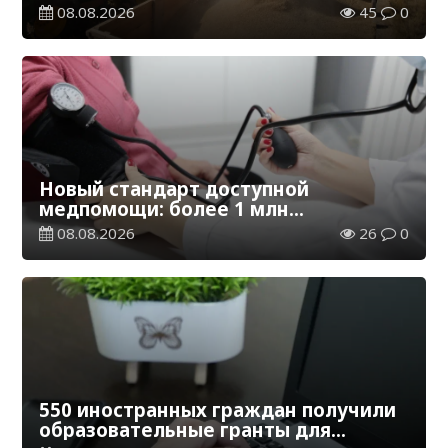
эквиваленте
08.08.2026
45
0
Новый стандарт доступной
медпомощи: более 1 млн
казахстанцев получили
08.08.2026
26
0
телемедицинские услуги
550 иностранных граждан получили
образовательные гранты для