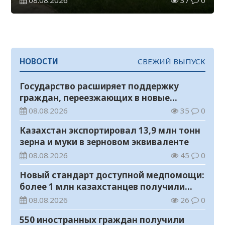
08.08.2026
37
0
НОВОСТИ
СВЕЖИЙ ВЫПУСК
Государство расширяет поддержку
граждан, переезжающих в новые
регионы для работы
08.08.2026
35
0
Казахстан экспортировал 13,9 млн тонн
зерна и муки в зерновом эквиваленте
08.08.2026
45
0
Новый стандарт доступной медпомощи:
более 1 млн казахстанцев получили
телемедицинские услуги
08.08.2026
26
0
550 иностранных граждан получили