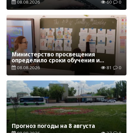
обучения в Казахстане
08.08.2026
60
0
Министерство просвещения
определило сроки обучения и
каникул на 2026-2027 учебный год
08.08.2026
81
0
Прогноз погоды на 8 августа