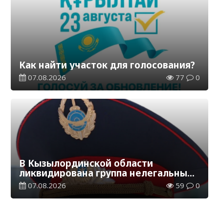
Как найти участок для голосования?
07.08.2026
77
0
В Кызылординской области
ликвидирована группа нелегальных
добытчиков золота
07.08.2026
59
0