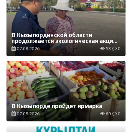
В Кызылординской области
продолжается экологическая акция
«Таза Қазақстан»
07.08.2026
53
0
В Кызылорде пройдет ярмарка
07.08.2026
69
0