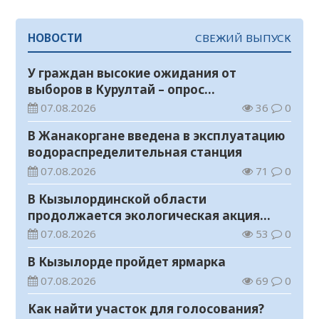
НОВОСТИ
СВЕЖИЙ ВЫПУСК
У граждан высокие ожидания от
выборов в Курултай – опрос
общественного мнения
07.08.2026
36
0
В Жанакоргане введена в эксплуатацию
водораспределительная станция
07.08.2026
71
0
В Кызылординской области
продолжается экологическая акция
«Таза Қазақстан»
07.08.2026
53
0
В Кызылорде пройдет ярмарка
07.08.2026
69
0
Как найти участок для голосования?