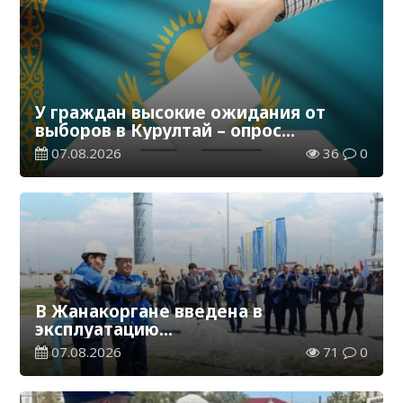
У граждан высокие ожидания от
выборов в Курултай – опрос
общественного мнения
07.08.2026
36
0
В Жанакоргане введена в
эксплуатацию
водораспределительная станция
07.08.2026
71
0