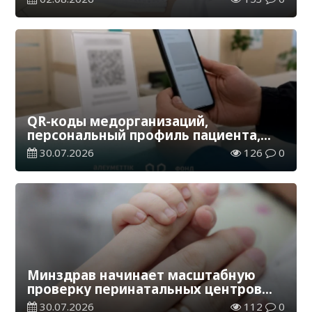
лет
QR-коды медорганизаций,
персональный профиль пациента,
оценка качества – как усиливается
30.07.2026
126
0
«народный контроль» в
здравоохранении
Минздрав начинает масштабную
проверку перинатальных центров
Казахстана
30.07.2026
112
0