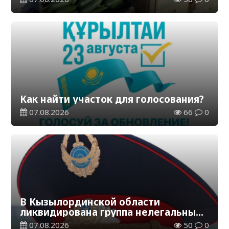
Как найти участок для голосования?
07.08.2026
66
0
В Кызылординской области
ликвидирована группа нелегальных
добытчиков золота
07.08.2026
50
0