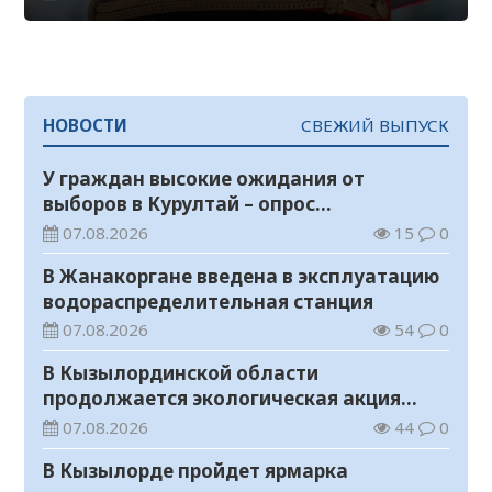
НОВОСТИ
СВЕЖИЙ ВЫПУСК
У граждан высокие ожидания от
выборов в Курултай – опрос
общественного мнения
07.08.2026
15
0
В Жанакоргане введена в эксплуатацию
водораспределительная станция
07.08.2026
54
0
В Кызылординской области
продолжается экологическая акция
«Таза Қазақстан»
07.08.2026
44
0
В Кызылорде пройдет ярмарка