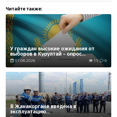
Читайте также:
У граждан высокие ожидания от
выборов в Курултай – опрос
общественного мнения
07.08.2026
15
0
В Жанакоргане введена в
эксплуатацию
водораспределительная станция