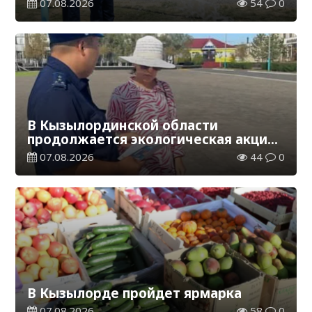
07.08.2026
54
0
В Кызылординской области
продолжается экологическая акция
«Таза Қазақстан»
07.08.2026
44
0
В Кызылорде пройдет ярмарка
07.08.2026
58
0