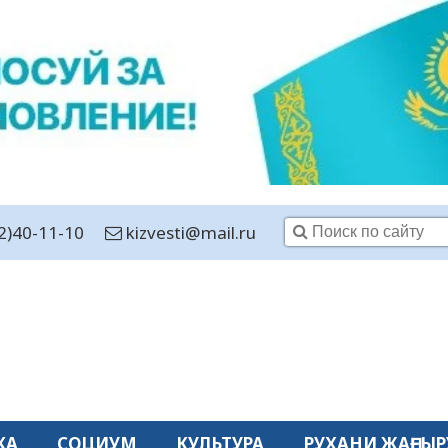
2)40-11-10
kizvesti@mail.ru
КА
СОЦИУМ
КУЛЬТУРА
РУХАНИ ЖАҢҒЫР