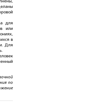
лнены,
деланы
фровой
на для
ов или
ониях,
ихся в
и. Для
ь.
еловек
ленный
вочной
ния по
ожение