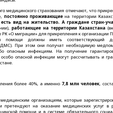
ого медицинского страхования отмечают, что прикре
е,
постоянно проживающие
на территории Казахс
есть вид на жительство. А граждане стран-уч
нии),
работающие на территории Казахстана
(в
ону РК «О миграции» для прикрепления к организации
ной помощи должны иметь соответствующий до
 (ДМС). При этом они получат необходимую медпо
о опасным инфекциям. На получение гарантиро
особо опасной инфекции могут рассчитывать и гр
стане.
еления более 40%, а именно
7,8 млн человек
, сос
 медицинским организациям, которые зарегистриро
и претендуют на оказание медицинских услуг в 
цинской помощи и в системе обязательного социа