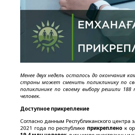
Менее двух недель осталось до окончания ка
страны может сменить поликлинику по сво
поликлинике по своему выбору решили 188 
человек.
Доступное прикрепление
Согласно данным Республиканского центра э
2021 года по республике
прикреплено
к ор
19,4 млн человек
, в их числе иностранцы и 