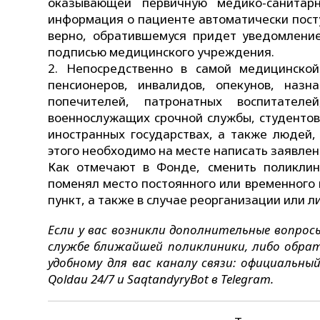
оказывающей первичную медико-санитар
информация о пациенте автоматически пост
верно, обратившемуся придет уведомлени
подписью медицинского учреждения.
Непосредственно в самой медицинской
пенсионеров, инвалидов, опекунов, наз
попечителей, патронатных воспитател
военнослужащих срочной службы, студентов
иностранных государствах, а также людей
этого необходимо на месте написать заявле
Как отмечают в Фонде, сменить поликлин
поменял место постоянного или временного 
пункт, а также в случае реорганизации или 
Если у вас возникли дополнительные вопро
службе ближайшей поликлиники, либо обрат
удобному для вас каналу связи: официальны
Qoldau 24/7 и SaqtandyryBot в Telegram.