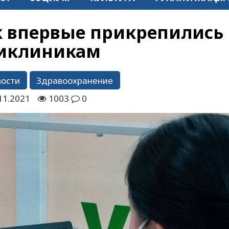
ек впервые прикрепились 
иклиникам
вости
Здравоохранение
11.2021
1003
0