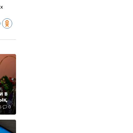
ых
и в
ық
5
0