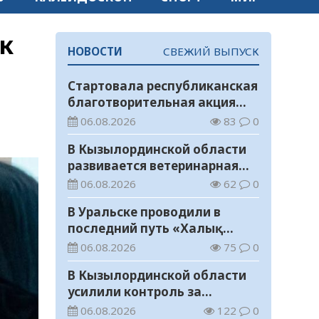
к
НОВОСТИ
СВЕЖИЙ ВЫПУСК
Стартовала республиканская
благотворительная акция
«Дорога в школу»
06.08.2026
83
0
В Кызылординской области
развивается ветеринарная
отрасль
06.08.2026
62
0
В Уральске проводили в
последний путь «Халық
Қаһарманы» Ивана
06.08.2026
75
0
Степановича Гапича
В Кызылординской области
усилили контроль за
финансовой дисциплиной
06.08.2026
122
0