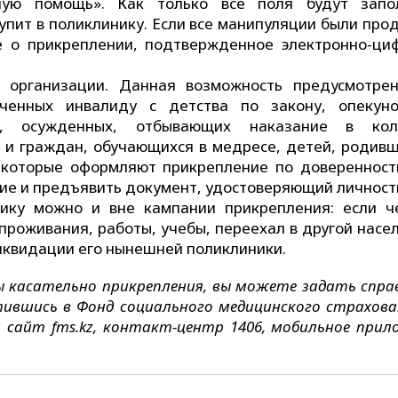
ную помощь». Как только все поля будут запо
упит в поликлинику. Если все манипуляции были про
е о прикреплении, подтвержденное электронно-ци
 организации. Данная возможность предусмотре
наченных инвалиду с детства по закону, опекун
ей, осужденных, отбывающих наказание в кол
 и граждан, обучающихся в медресе, детей, родивш
, которые оформляют прикрепление по доверенност
ние и предъявить документ, удостоверяющий личност
ику можно и вне кампании прикрепления: если ч
проживания, работы, учебы, переехал в другой насе
ликвидации его нынешней поликлиники.
сы касательно прикрепления, вы можете задать спра
ившись в Фонд социального медицинского страхова
й сайт fms.kz, контакт-центр 1406, мобильное прил