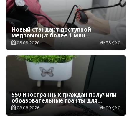
Новый стандарт доступной
медпомощи: более 1 млн
казахстанцев получили
08.08.2026
58
0
телемедицинские услуги
550 иностранных граждан получили
образовательные гранты для
обучения в Казахстане
08.08.2026
90
0