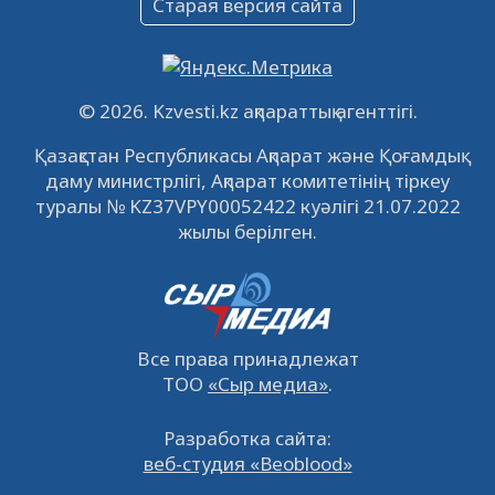
Старая версия сайта
09.12.2022
64139
0
Свободные рабочие места
22.11.2022
16450
0
© 2026. Kzvesti.kz ақпараттық агенттігі.
IPO «КазМунайГаз»: компания проведет
Қазақстан Республикасы Ақпарат және Қоғамдық
встречу с инвесторами в Кызылорде 22
даму министрлігі, Ақпарат комитетінің тіркеу
ноября
21.11.2022
14953
0
туралы № KZ37VPY00052422 куәлігі 21.07.2022
жылы берілген.
Все права принадлежат
ТОО
«Сыр медиа»
.
Разработка сайта:
веб-студия «Beoblood»