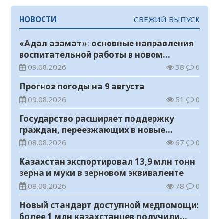
НОВОСТИ
СВЕЖИЙ ВЫПУСК
«Адал азамат»: основные направления
воспитательной работы в новом
учебном году
09.08.2026
38
0
Прогноз погоды на 9 августа
09.08.2026
51
0
Государство расширяет поддержку
граждан, переезжающих в новые
регионы для работы
08.08.2026
67
0
Казахстан экспортировал 13,9 млн тонн
зерна и муки в зерновом эквиваленте
08.08.2026
78
0
Новый стандарт доступной медпомощи:
более 1 млн казахстанцев получили