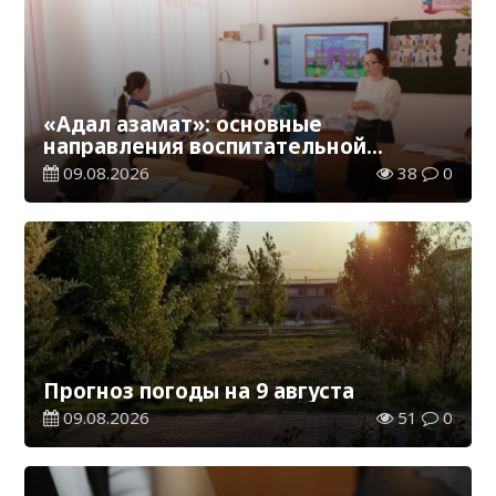
«Адал азамат»: основные
направления воспитательной
работы в новом учебном году
09.08.2026
38
0
Прогноз погоды на 9 августа
09.08.2026
51
0