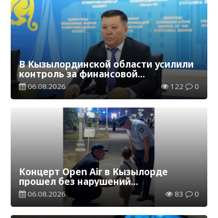
В Кызылординской области усилили
контроль за финансовой
дисциплиной
06.08.2026
122
0
Концерт Open Air в Кызылорде
прошел без нарушений
общественного порядка
06.08.2026
83
0