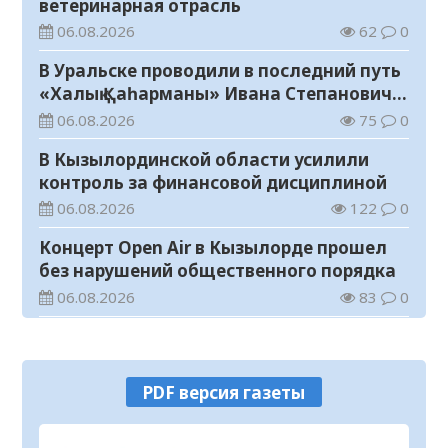
ветеринарная отрасль
06.08.2026
62
0
В Уральске проводили в последний путь
«Халық Қаһарманы» Ивана Степановича
Гапича
06.08.2026
75
0
В Кызылординской области усилили
контроль за финансовой дисциплиной
06.08.2026
122
0
Концерт Open Air в Кызылорде прошел
без нарушений общественного порядка
06.08.2026
83
0
В Кызылординской области стартовал
конкурс видеороликов о семейных
ценностях и Конституции
06.08.2026
88
0
PDF версия газеты
Соблюдение правил пожарной