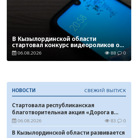
В Кызылординской области
стартовал конкурс видеороликов о
семейных ценностях и Конституции
06.08.2026
88
0
НОВОСТИ
СВЕЖИЙ ВЫПУСК
Стартовала республиканская
благотворительная акция «Дорога в
школу»
06.08.2026
83
0
В Кызылординской области развивается