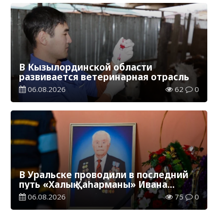
В Кызылординской области
развивается ветеринарная отрасль
06.08.2026
62
0
В Уральске проводили в последний
путь «Халық Қаһарманы» Ивана
Степановича Гапича
06.08.2026
75
0