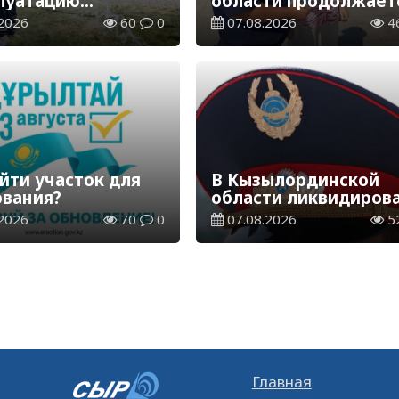
плуатацию
области продолжает
аспределительная
экологическая акция
2026
60
0
07.08.2026
4
ия
«Таза Қазақстан»
йти участок для
В Кызылординской
ования?
области ликвидиров
группа нелегальных
2026
70
0
07.08.2026
5
добытчиков золота
Главная