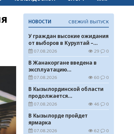
ия
НОВОСТИ
СВЕЖИЙ ВЫПУСК
У граждан высокие ожидания
от выборов в Курултай –
опрос общественного мнения
07.08.2026
29
0
В Жанакоргане введена в
эксплуатацию
водораспределительная
07.08.2026
60
0
станция
В Кызылординской области
продолжается
экологическая акция «Таза
07.08.2026
46
0
Қазақстан»
В Кызылорде пройдет
ярмарка
07.08.2026
62
0