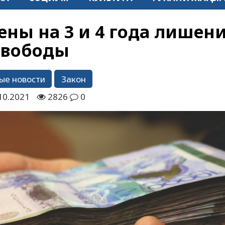
ы на 3 и 4 года лишен
свободы
ые новости
Закон
10.2021
2826
0