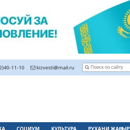
2)40-11-10
kizvesti@mail.ru
КА
СОЦИУМ
КУЛЬТУРА
РУХАНИ ЖАҢҒЫР