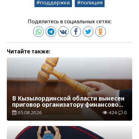
поддержка
полиция
Поделитесь в социальных сетях:
Читайте также:
В Кызылординской области вынесен
приговор организатору финансовой
пирамиды
05.08.2026
424
0