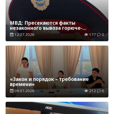
МВД: Пресекаются факты
незаконного вывоза горюче-
смазочных материалов
12.07.2026
177
0
«Закон и порядок – требование
времени»
09.07.2026
212
0