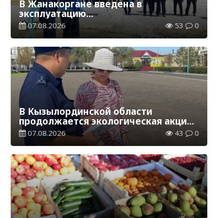
В Жанакоргане введена в
эксплуатацию
водораспределительная станция
07.08.2026
53
0
В Кызылординской области
продолжается экологическая акция
«Таза Қазақстан»
07.08.2026
43
0