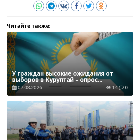
Читайте также:
У граждан высокие ожидания от
выборов в Курултай – опрос
общественного мнения
07.08.2026
14
0