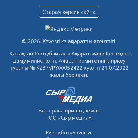
Объявление
Старая версия сайта
09.12.2022
64120
0
Свободные рабочие места
22.11.2022
16440
0
© 2026. Kzvesti.kz ақпараттық агенттігі.
IPO «КазМунайГаз»: компания проведет
Қазақстан Республикасы Ақпарат және Қоғамдық
встречу с инвесторами в Кызылорде 22
даму министрлігі, Ақпарат комитетінің тіркеу
ноября
21.11.2022
14946
0
туралы № KZ37VPY00052422 куәлігі 21.07.2022
жылы берілген.
Все права принадлежат
ТОО
«Сыр медиа»
.
Разработка сайта: