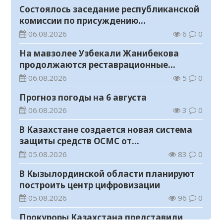
Состоялось заседание республиканской
комиссии по присуждению
образовательных грантов
06.08.2026
6
0
На мавзолее Узбекали Жанибекова
продолжаются реставрационные
работы
06.08.2026
5
0
Прогноз погоды на 6 августа
06.08.2026
3
0
В Казахстане создается новая система
защиты средств ОСМС от
необоснованных выплат
05.08.2026
83
0
В Кызылординской области планируют
построить центр цифровизации
05.08.2026
96
0
Прокуроры Казахстана представили