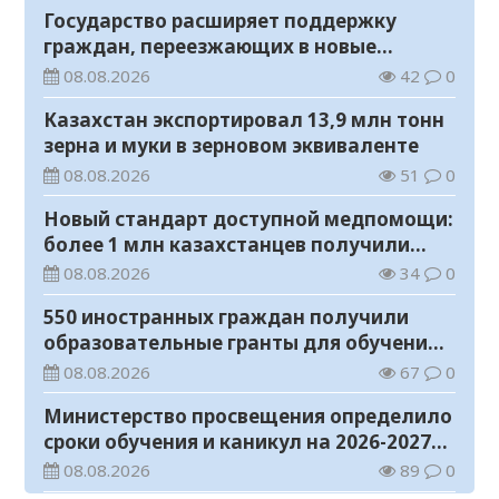
Государство расширяет поддержку
граждан, переезжающих в новые
регионы для работы
08.08.2026
42
0
Казахстан экспортировал 13,9 млн тонн
зерна и муки в зерновом эквиваленте
08.08.2026
51
0
Новый стандарт доступной медпомощи:
более 1 млн казахстанцев получили
телемедицинские услуги
08.08.2026
34
0
550 иностранных граждан получили
образовательные гранты для обучения в
Казахстане
08.08.2026
67
0
Министерство просвещения определило
сроки обучения и каникул на 2026-2027
учебный год
08.08.2026
89
0