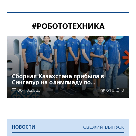
#РОБОТОТЕХНИКА
Сборная Казахстана прибыла в
Сингапур на олимпиаду по
робототехнике
06.10.2023
610
0
НОВОСТИ
СВЕЖИЙ ВЫПУСК