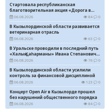
Стартовала республиканская
благотворительная акция «Дорога в
школу»
06.08.2026
84
0
В Кызылординской области развивается
ветеринарная отрасль
06.08.2026
63
0
В Уральске проводили в последний путь
«Халық Қаһарманы» Ивана Степановича
Гапича
06.08.2026
76
0
В Кызылординской области усилили
контроль за финансовой дисциплиной
06.08.2026
123
0
Концерт Open Air в Кызылорде прошел
без нарушений общественного порядка
06.08.2026
84
0