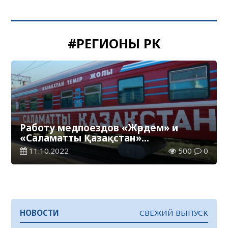
#РЕГИОНЫ РК
Работу медпоездов «Жәрдем» и
«Саламатты Қазақстан»
возобновили в регионах РК
11.10.2022
500
0
НОВОСТИ
СВЕЖИЙ ВЫПУСК