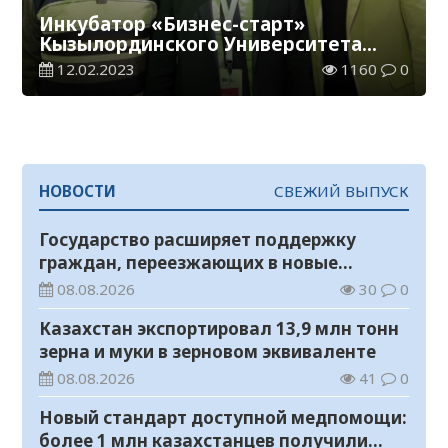
Инкубатор «Бизнес-старт»
Кызылординского Университета
имени Коркыт ата стал членом
12.02.2023
1160
0
бизнес-инкубаторов РК
НОВОСТИ
СВЕЖИЙ ВЫПУСК
Государство расширяет поддержку
граждан, переезжающих в новые
регионы для работы
08.08.2026
30
0
Казахстан экспортировал 13,9 млн тонн
зерна и муки в зерновом эквиваленте
08.08.2026
41
0
Новый стандарт доступной медпомощи:
более 1 млн казахстанцев получили