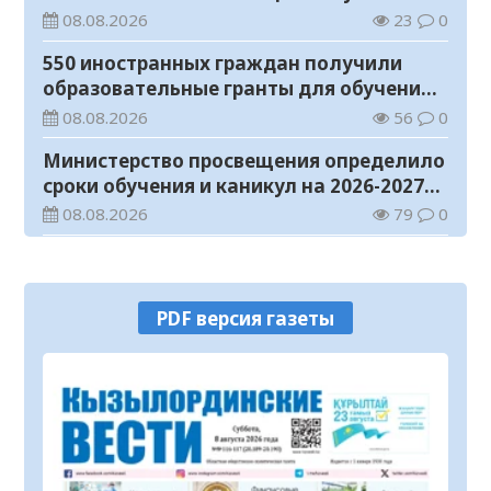
телемедицинские услуги
08.08.2026
23
0
550 иностранных граждан получили
образовательные гранты для обучения в
Казахстане
08.08.2026
56
0
Министерство просвещения определило
сроки обучения и каникул на 2026-2027
учебный год
08.08.2026
79
0
Прогноз погоды на 8 августа
08.08.2026
33
0
PDF версия газеты
У граждан высокие ожидания от
выборов в Курултай – опрос
общественного мнения
07.08.2026
75
0
В Жанакоргане введена в эксплуатацию
водораспределительная станция
07.08.2026
105
0