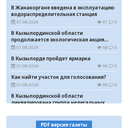
В Жанакоргане введена в эксплуатацию
водораспределительная станция
07.08.2026
87
0
В Кызылординской области
продолжается экологическая акция
«Таза Қазақстан»
07.08.2026
68
0
В Кызылорде пройдет ярмарка
07.08.2026
90
0
Как найти участок для голосования?
07.08.2026
90
0
В Кызылординской области
ликвидирована группа нелегальных
добытчиков золота
07.08.2026
84
0
Аким области ознакомился с работой
PDF версия газеты
племенного хозяйства в