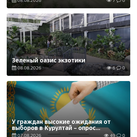
08.08.2026
7
0
Зеленый оазис экзотики
08.08.2026
6
0
У граждан высокие ожидания от
выборов в Курултай – опрос
общественного мнения
07.08.2026
49
0