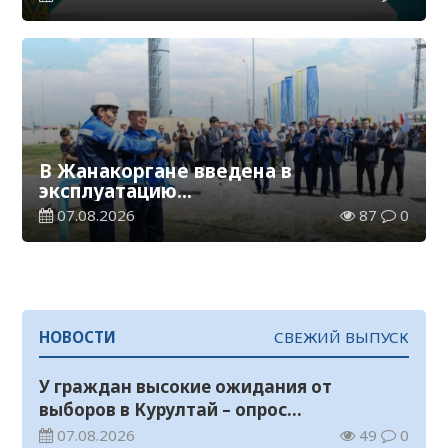
В Жанакоргане введена в
эксплуатацию
водораспределительная станция
07.08.2026
87
0
НОВОСТИ
СВЕЖИЙ ВЫПУСК
У граждан высокие ожидания от
выборов в Курултай – опрос
общественного мнения
07.08.2026
49
0