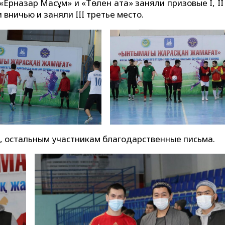
рназар Мақсұм» и «Төлен ата» заняли призовые I, II
ничью и заняли III третье место.
 остальным участникам благодарственные письма.