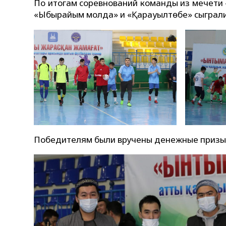
По итогам соревнований команды из мечети «Е
«Ыбырайым молда» и «Қарауылтөбе» сыграли в
Победителям были вручены денежные призы,