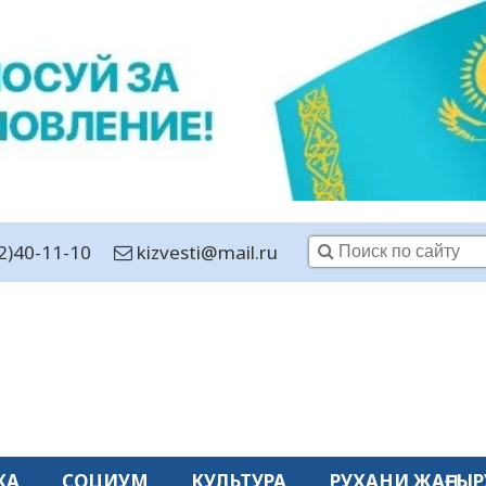
2)40-11-10
kizvesti@mail.ru
КА
СОЦИУМ
КУЛЬТУРА
РУХАНИ ЖАҢҒЫР