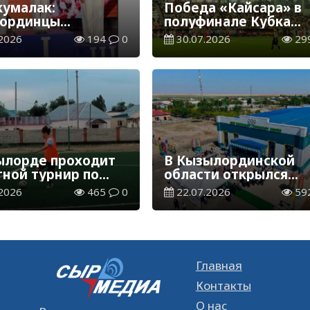
кумалак:
Победа «Кайсара» в
ординцы
полуфинале Кубка
вали медали
Казахстана
2026
194
0
30.07.2026
29
оната Казахстана
ылорде проходит
В Кызылординской
тной турнир по
области открылся
лу QYZYLORDA CUP
физкультурно-
2026
465
0
22.07.2026
59
оздоровительный
комплекс
Главная
Контакты
О нас