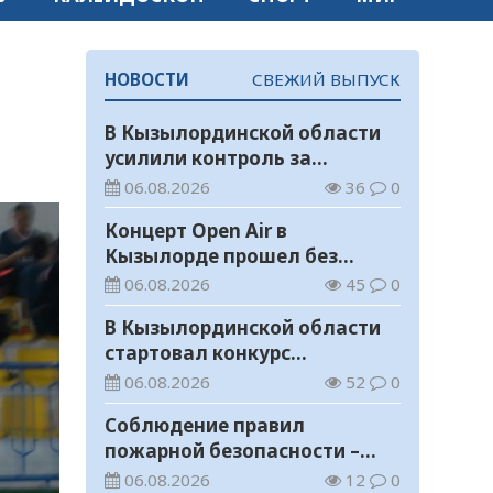
НОВОСТИ
СВЕЖИЙ ВЫПУСК
В Кызылординской области
усилили контроль за
финансовой дисциплиной
06.08.2026
36
0
Концерт Open Air в
Кызылорде прошел без
нарушений общественного
06.08.2026
45
0
порядка
В Кызылординской области
стартовал конкурс
видеороликов о семейных
06.08.2026
52
0
ценностях и Конституции
Соблюдение правил
пожарной безопасности –
обязанность каждого
06.08.2026
12
0