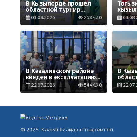
В Кызылорде прошел
Тогыз
областной турнир
кызыл
«Алтын белбеу»
завое
03.08.2026
268
0
03.08.
чемпи
В Казалинском районе
В Кыз
введен в эксплуатацию
облас
еще один физкультурно-
футбо
22.07.2026
544
0
22.07.
оздоровительный
комплекс
© 2026. Kzvesti.kz ақпараттық агенттігі.