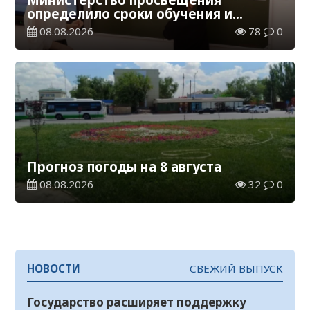
определило сроки обучения и
каникул на 2026-2027 учебный год
08.08.2026
78
0
Прогноз погоды на 8 августа
08.08.2026
32
0
НОВОСТИ
СВЕЖИЙ ВЫПУСК
Государство расширяет поддержку