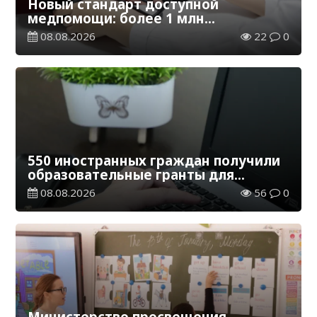
Новый стандарт доступной
медпомощи: более 1 млн
казахстанцев получили
08.08.2026
22
0
телемедицинские услуги
550 иностранных граждан получили
образовательные гранты для
обучения в Казахстане
08.08.2026
56
0
Министерство просвещения