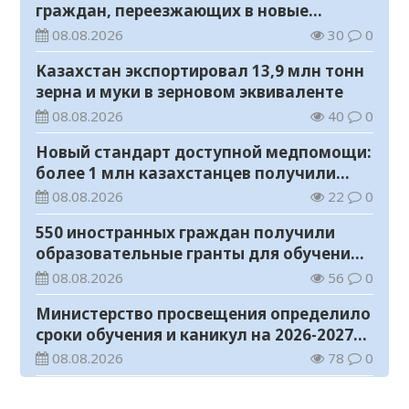
граждан, переезжающих в новые
регионы для работы
08.08.2026
30
0
Казахстан экспортировал 13,9 млн тонн
зерна и муки в зерновом эквиваленте
08.08.2026
40
0
Новый стандарт доступной медпомощи:
более 1 млн казахстанцев получили
телемедицинские услуги
08.08.2026
22
0
550 иностранных граждан получили
образовательные гранты для обучения в
Казахстане
08.08.2026
56
0
Министерство просвещения определило
сроки обучения и каникул на 2026-2027
учебный год
08.08.2026
78
0
Прогноз погоды на 8 августа