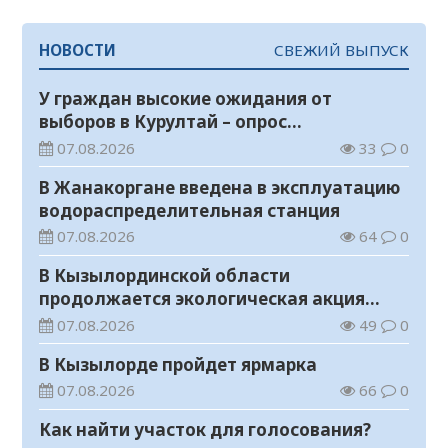
НОВОСТИ
СВЕЖИЙ ВЫПУСК
У граждан высокие ожидания от
выборов в Курултай – опрос
общественного мнения
07.08.2026
33
0
В Жанакоргане введена в эксплуатацию
водораспределительная станция
07.08.2026
64
0
В Кызылординской области
продолжается экологическая акция
«Таза Қазақстан»
07.08.2026
49
0
В Кызылорде пройдет ярмарка
07.08.2026
66
0
Как найти участок для голосования?