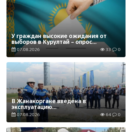
У граждан высокие ожидания от
выборов в Курултай – опрос
общественного мнения
07.08.2026
33
0
В Жанакоргане введена в
эксплуатацию
водораспределительная станция
07.08.2026
64
0