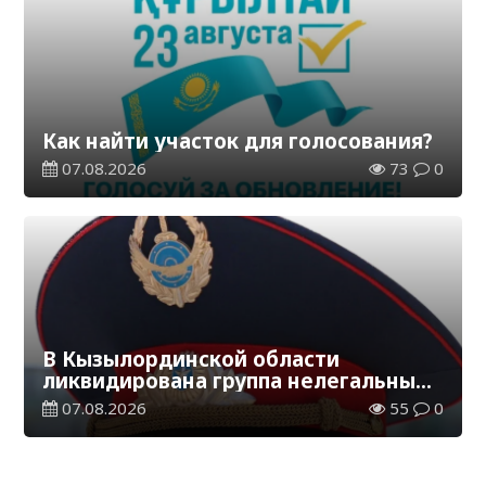
Как найти участок для голосования?
07.08.2026
73
0
В Кызылординской области
ликвидирована группа нелегальных
добытчиков золота
07.08.2026
55
0