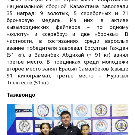
национальной сборной Казахстана завоевали
35 наград: 9 золотых, 5 серебряных и 21
бронзовую медаль. Из них в активе
кызылординских файтеров – по одному
«золоту» и «серебру» и две «бронзы». В
частности, в состязаниях среди взрослых
звание победителя завоевал Ерсултан Гажден
(51 кг), а Заманбек Абдихай (+ 91 кг) занял
третье место. В поединках среди молодежи
второе место занял Ерасыл Самалбеков (свыше
91 килограмма), третье место – Нурасыл
Тлектесов (51 кг).
Таэквондо