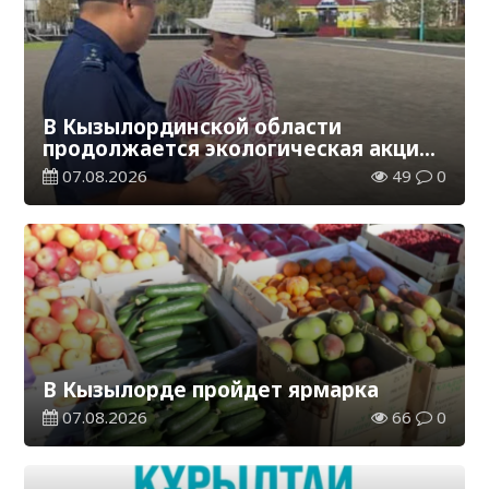
В Кызылординской области
продолжается экологическая акция
«Таза Қазақстан»
07.08.2026
49
0
В Кызылорде пройдет ярмарка
07.08.2026
66
0