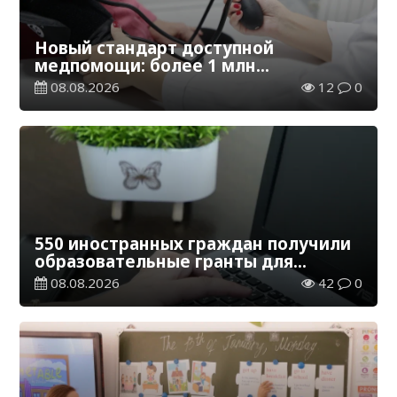
Новый стандарт доступной
медпомощи: более 1 млн
казахстанцев получили
08.08.2026
12
0
телемедицинские услуги
550 иностранных граждан получили
образовательные гранты для
обучения в Казахстане
08.08.2026
42
0