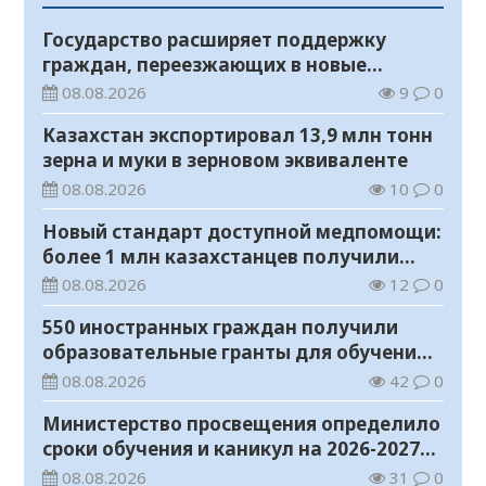
Государство расширяет поддержку
граждан, переезжающих в новые
регионы для работы
08.08.2026
9
0
Казахстан экспортировал 13,9 млн тонн
зерна и муки в зерновом эквиваленте
08.08.2026
10
0
Новый стандарт доступной медпомощи:
более 1 млн казахстанцев получили
телемедицинские услуги
08.08.2026
12
0
550 иностранных граждан получили
образовательные гранты для обучения в
Казахстане
08.08.2026
42
0
Министерство просвещения определило
сроки обучения и каникул на 2026-2027
учебный год
08.08.2026
31
0