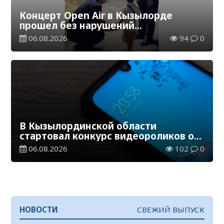
Концерт Open Air в Кызылорде
прошел без нарушений
общественного порядка
06.08.2026
94
0
В Кызылординской области
стартовал конкурс видеороликов о
семейных ценностях и Конституции
06.08.2026
102
0
НОВОСТИ
СВЕЖИЙ ВЫПУСК