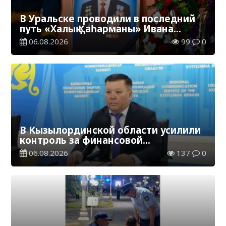
В Уральске проводили в последний
путь «Халық Қаһарманы» Ивана
Степановича Гапича
06.08.2026
99
0
В Кызылординской области усилили
контроль за финансовой
дисциплиной
06.08.2026
137
0