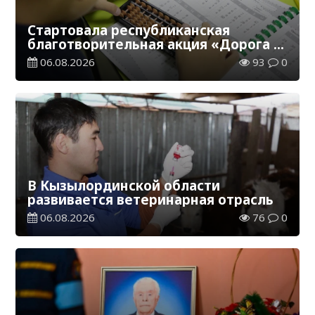
Стартовала республиканская
благотворительная акция «Дорога в
школу»
06.08.2026
93
0
В Кызылординской области
развивается ветеринарная отрасль
06.08.2026
76
0