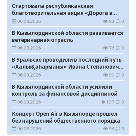
Стартовала республиканская
благотворительная акция «Дорога в
школу»
06.08.2026
93
0
В Кызылординской области развивается
ветеринарная отрасль
06.08.2026
76
0
В Уральске проводили в последний путь
«Халық Қаһарманы» Ивана Степановича
Гапича
06.08.2026
99
0
В Кызылординской области усилили
контроль за финансовой дисциплиной
06.08.2026
137
0
Концерт Open Air в Кызылорде прошел
без нарушений общественного порядка
06.08.2026
94
0