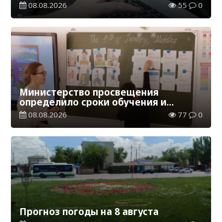
обучения в Казахстане
08.08.2026
55
0
Министерство просвещения
определило сроки обучения и
каникул на 2026-2027 учебный год
08.08.2026
77
0
Прогноз погоды на 8 августа