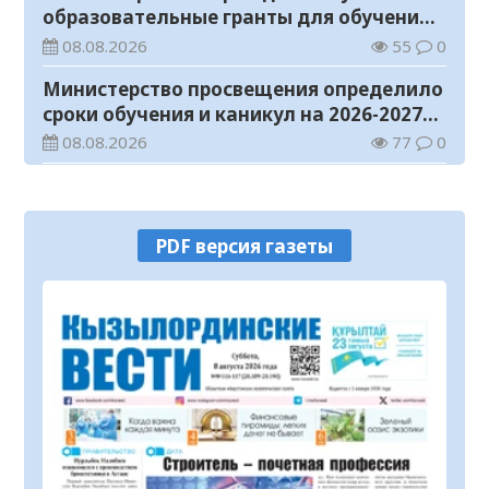
образовательные гранты для обучения в
Казахстане
08.08.2026
55
0
Министерство просвещения определило
сроки обучения и каникул на 2026-2027
учебный год
08.08.2026
77
0
Прогноз погоды на 8 августа
08.08.2026
31
0
PDF версия газеты
У граждан высокие ожидания от
выборов в Курултай – опрос
общественного мнения
07.08.2026
74
0
В Жанакоргане введена в эксплуатацию
водораспределительная станция
07.08.2026
105
0
В Кызылординской области
продолжается экологическая акция