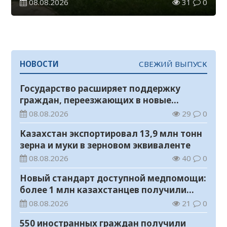
08.08.2026
31
0
НОВОСТИ
СВЕЖИЙ ВЫПУСК
Государство расширяет поддержку
граждан, переезжающих в новые
регионы для работы
08.08.2026
29
0
Казахстан экспортировал 13,9 млн тонн
зерна и муки в зерновом эквиваленте
08.08.2026
40
0
Новый стандарт доступной медпомощи:
более 1 млн казахстанцев получили
телемедицинские услуги
08.08.2026
21
0
550 иностранных граждан получили