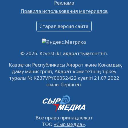
Реклама
Объявление
Правила использования материалов
16.12.2022
61062
0
Объявление
Старая версия сайта
09.12.2022
64133
0
Свободные рабочие места
22.11.2022
16447
0
© 2026. Kzvesti.kz ақпараттық агенттігі.
IPO «КазМунайГаз»: компания проведет
Қазақстан Республикасы Ақпарат және Қоғамдық
встречу с инвесторами в Кызылорде 22
даму министрлігі, Ақпарат комитетінің тіркеу
ноября
21.11.2022
14951
0
туралы № KZ37VPY00052422 куәлігі 21.07.2022
жылы берілген.
Все права принадлежат
ТОО
«Сыр медиа»
.