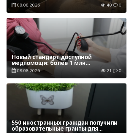
эквиваленте
08.08.2026
40
0
Новый стандарт доступной
медпомощи: более 1 млн
казахстанцев получили
08.08.2026
21
0
телемедицинские услуги
550 иностранных граждан получили
образовательные гранты для