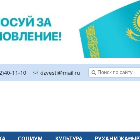
2)40-11-10
kizvesti@mail.ru
КА
СОЦИУМ
КУЛЬТУРА
РУХАНИ ЖАҢҒЫР