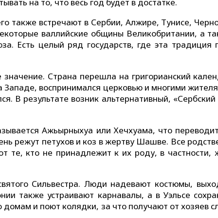
вать на то, что весь год будет в достатке.
го также встречают в Сербии, Алжире, Тунисе, Черн
екоторые валлийские общины Великобритании, а та
за. Есть целый ряд государств, где эта традиция 
 значение. Страна перешла на григорианский кален
на Западе, воспринимался церковью и многими жителя
лся. В результате возник альтернативный, «Сербский
азывается Ажьырныхуа или Хечхуама, что переводит
ень режут петухов и коз в жертву Шашве. Все родст
от те, кто не принадлежит к их роду, в частности, 
вятого Сильвестра. Люди надевают костюмы, выхо
нии также устраивают карнавалы, а в Уэльсе сохра
о домам и поют колядки, за что получают от хозяев 