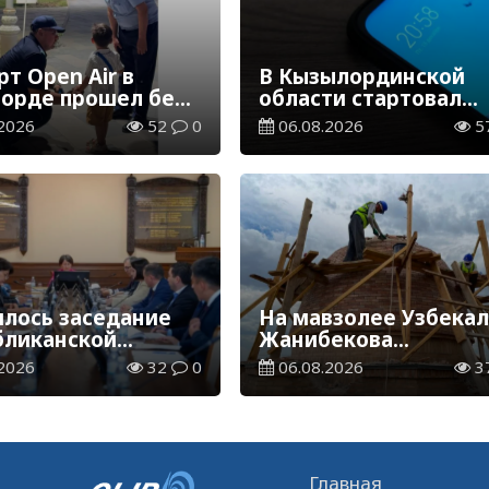
т Open Air в
В Кызылординской
орде прошел без
области стартовал
ений
конкурс видеоролико
2026
52
0
06.08.2026
5
твенного порядка
семейных ценностях
Конституции
ялось заседание
На мавзолее Узбека
бликанской
Жанибекова
сии по
продолжаются
2026
32
0
06.08.2026
3
ждению
реставрационные
овательных
работы
ов
Главная