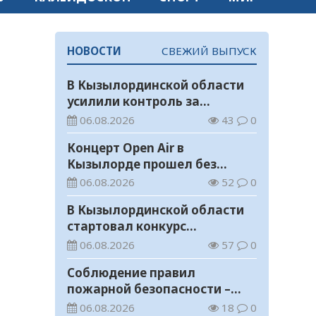
НОВОСТИ
СВЕЖИЙ ВЫПУСК
В Кызылординской области
усилили контроль за
финансовой дисциплиной
06.08.2026
43
0
Концерт Open Air в
Кызылорде прошел без
нарушений общественного
06.08.2026
52
0
порядка
В Кызылординской области
стартовал конкурс
видеороликов о семейных
06.08.2026
57
0
ценностях и Конституции
Соблюдение правил
пожарной безопасности –
обязанность каждого
06.08.2026
18
0