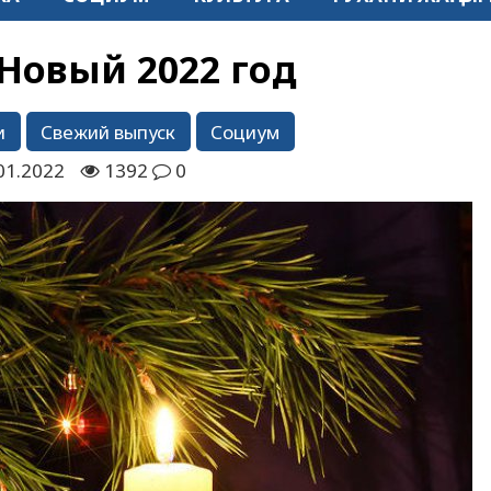
Новый 2022 год
и
Свежий выпуск
Социум
01.2022
1392
0