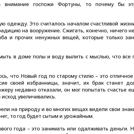
чь внимание госпожи Фортуны, то почему бы э
рую одежду. Это считалось началом счастливой жизни
адицию на вооружение. Сжигать, конечно, ничего не
роба и прочих ненужных вещей, которые только за
мыть в доме полы и воду вылить с мыслью, что все 
сь, что Новый год по старому стилю – это отличное
сие своей избранницы, значит, их брак станет до
жеру недавно отказали, он мог попытать счастье ещ
 исход увеличивались.
ели на природу и во многих вещах видели свои знаки
нег, то год будет сытым и урожайным.
ового года – это занимать или одалживать деньги. 