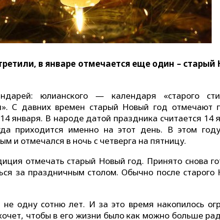
третили, в январе отмечается еще один – старый
ндарей: юлианского — календаря «старого ст
я». С давних времен старый Новый год отмечают 
а 14 января. В народе датой праздника считается 14 
да приходится именно на этот день. В этом году
м и отмечался в ночь с четверга на пятницу.
диция отмечать cтарый Новый год. Принято снова го
ся за праздничным столом. Обычно после старого 
не одну сотню лет. И за это время накопилось ог
очет, чтобы в его жизни было как можно больше рад