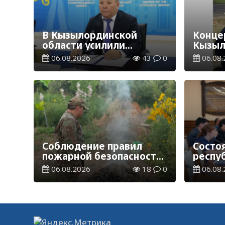
В Кызылординской
Концер
области усилили
Кызыл
контроль за финансовой
наруш
06.08.2026
43
0
06.08.
дисциплиной
общес
Соблюдение правил
Состо
пожарной безопасности
респу
– обязанность каждого
комис
06.08.2026
18
0
06.08.
гражданина
прису
образ
грант