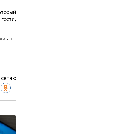
оторый
 гости,
авляют
 сетях: