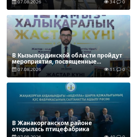
07.08.2026
34
0
В Кызылординской области пройдут
мероприятия, посвященные
Международному дню молодежи
07.08.2026
11
0
В Жанакорганском районе
открылась птицефабрика
07.08.2026
40
0