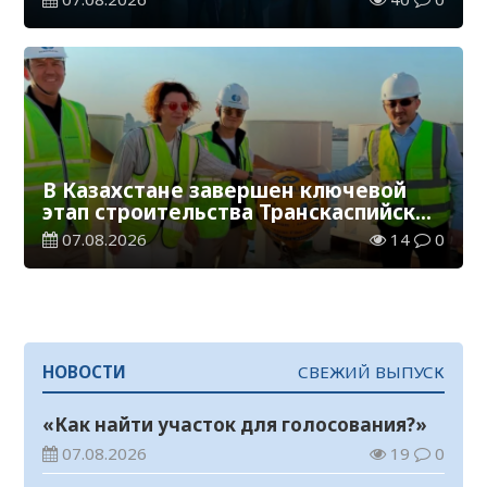
В Казахстане завершен ключевой
этап строительства Транскаспийской
волоконно-оптической линии связи
07.08.2026
14
0
НОВОСТИ
СВЕЖИЙ ВЫПУСК
«Как найти участок для голосования?»
07.08.2026
19
0