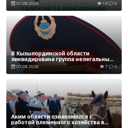
07.08.2026
19
0
В Кызылординской области
ликвидирована группа нелегальных
добытчиков золота
07.08.2026
7
0
Аким области ознакомился с
работой племенного хозяйства в
Жанакорганском районе