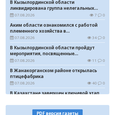
В Кызылординской области
ликвидирована группа нелегальных
добытчиков золота
07.08.2026
7
0
Аким области ознакомился с работой
племенного хозяйства в
Жанакорганском районе
07.08.2026
34
0
В Кызылординской области пройдут
мероприятия, посвященные
Международному дню молодежи
07.08.2026
11
0
В Жанакорганском районе открылась
птицефабрика
07.08.2026
40
0
В Казахстане завершен ключевой этап
строительства Транскаспийской
волоконно-оптической линии связи
07.08.2026
14
0
PDF версия газеты