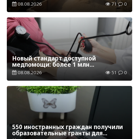
эквиваленте
08.08.2026
71
0
Новый стандарт доступной
медпомощи: более 1 млн
казахстанцев получили
08.08.2026
51
0
телемедицинские услуги
550 иностранных граждан получили
образовательные гранты для