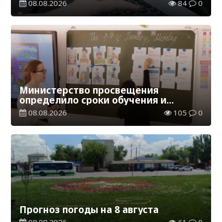
обучения в Казахстане
08.08.2026
84
0
Министерство просвещения
определило сроки обучения и
каникул на 2026-2027 учебный год
08.08.2026
105
0
Прогноз погоды на 8 августа
08.08.2026
61
0