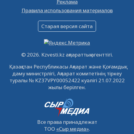
Реклама
Объявление
Правила использования материалов
16.12.2022
61064
0
Объявление
Старая версия сайта
09.12.2022
64138
0
Свободные рабочие места
22.11.2022
16449
0
© 2026. Kzvesti.kz ақпараттық агенттігі.
IPO «КазМунайГаз»: компания проведет
Қазақстан Республикасы Ақпарат және Қоғамдық
встречу с инвесторами в Кызылорде 22
даму министрлігі, Ақпарат комитетінің тіркеу
ноября
21.11.2022
14952
0
туралы № KZ37VPY00052422 куәлігі 21.07.2022
жылы берілген.
Все права принадлежат
ТОО
«Сыр медиа»
.