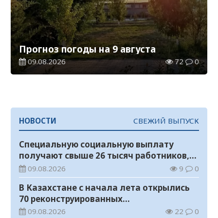
Прогноз погоды на 9 августа
09.08.2026
72
0
НОВОСТИ
СВЕЖИЙ ВЫПУСК
Специальную социальную выплату
получают свыше 26 тысяч работников,
занятых во вредных условиях труда
09.08.2026
9
0
В Казахстане с начала лета открылись
70 реконструированных
железнодорожных вокзалов
09.08.2026
22
0