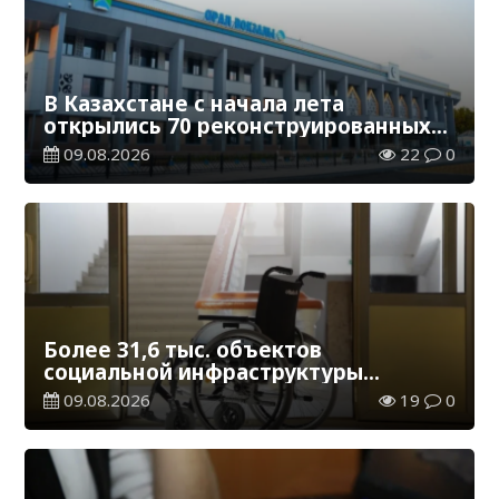
В Казахстане с начала лета
открылись 70 реконструированных
железнодорожных вокзалов
09.08.2026
22
0
Более 31,6 тыс. объектов
социальной инфраструктуры
адаптированы для лиц с
09.08.2026
19
0
инвалидностью