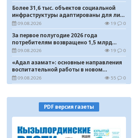
Более 31,6 тыс. объектов социальной
инфраструктуры адаптированы для лиц
с инвалидностью
09.08.2026
19
0
За первое полугодие 2026 года
потребителям возвращено 1,5 млрд
тенге
09.08.2026
19
0
«Адал азамат»: основные направления
воспитательной работы в новом
учебном году
09.08.2026
55
0
Прогноз погоды на 9 августа
09.08.2026
72
0
PDF версия газеты
Государство расширяет поддержку
граждан, переезжающих в новые
регионы для работы
08.08.2026
88
0
Казахстан экспортировал 13,9 млн тонн