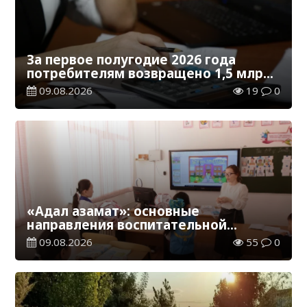
За первое полугодие 2026 года
потребителям возвращено 1,5 млрд
тенге
09.08.2026
19
0
«Адал азамат»: основные
направления воспитательной
работы в новом учебном году
09.08.2026
55
0