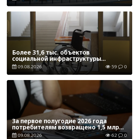
Более 31,6 тыс. объектов
социальной инфраструктуры
адаптированы для лиц с
09.08.2026
59
0
инвалидностью
За первое полугодие 2026 года
потребителям возвращено 1,5 млрд
тенге
09.08.2026
62
0