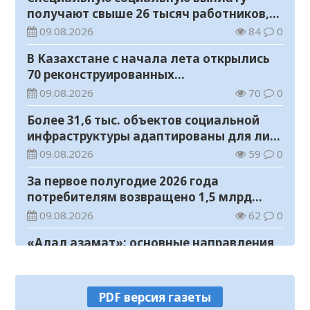
получают свыше 26 тысяч работников,
занятых во вредных условиях труда
09.08.2026
84
0
В Казахстане с начала лета открылись
70 реконструированных
железнодорожных вокзалов
09.08.2026
70
0
Более 31,6 тыс. объектов социальной
инфраструктуры адаптированы для лиц
с инвалидностью
09.08.2026
59
0
За первое полугодие 2026 года
потребителям возвращено 1,5 млрд
тенге
09.08.2026
62
0
«Адал азамат»: основные направления
воспитательной работы в новом
учебном году
09.08.2026
102
0
PDF версия газеты
Прогноз погоды на 9 августа