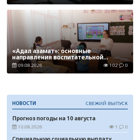
«Адал азамат»: основные
направления воспитательной
работы в новом учебном году
09.08.2026
102
0
НОВОСТИ
СВЕЖИЙ ВЫПУСК
Прогноз погоды на 10 августа
10.08.2026
1
0
Специальную социальную выплату