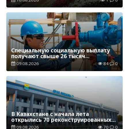
Специальную социальную выплату
получают свыше 26 тысяч
работников, занятых во вредных
09.08.2026
84
0
условиях труда
В Казахстане с начала лета
открылись 70 реконструированных
железнодорожных вокзалов
09.08.2026
70
0