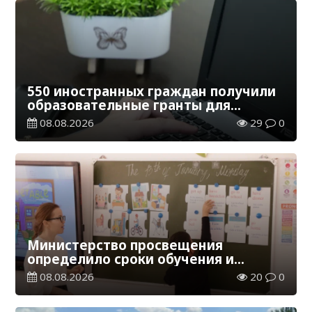
550 иностранных граждан получили
образовательные гранты для
обучения в Казахстане
08.08.2026
29
0
Министерство просвещения
определило сроки обучения и
каникул на 2026-2027 учебный год
08.08.2026
20
0