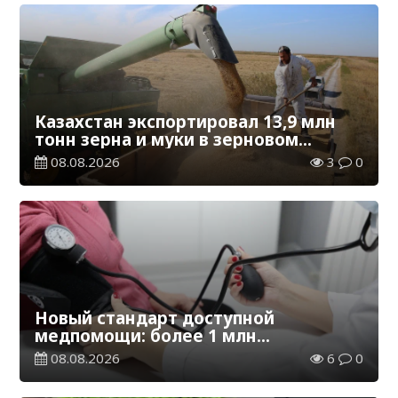
Казахстан экспортировал 13,9 млн
тонн зерна и муки в зерновом
эквиваленте
08.08.2026
3
0
Новый стандарт доступной
медпомощи: более 1 млн
казахстанцев получили
08.08.2026
6
0
телемедицинские услуги