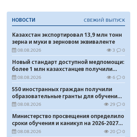
НОВОСТИ
СВЕЖИЙ ВЫПУСК
Казахстан экспортировал 13,9 млн тонн
зерна и муки в зерновом эквиваленте
08.08.2026
3
0
Новый стандарт доступной медпомощи:
более 1 млн казахстанцев получили
телемедицинские услуги
08.08.2026
6
0
550 иностранных граждан получили
образовательные гранты для обучения в
Казахстане
08.08.2026
29
0
Министерство просвещения определило
сроки обучения и каникул на 2026-2027
учебный год
08.08.2026
20
0