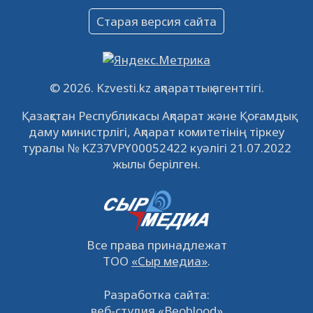
Объявление
Старая версия сайта
09.12.2022
64129
0
Свободные рабочие места
22.11.2022
16447
0
© 2026. Kzvesti.kz ақпараттық агенттігі.
IPO «КазМунайГаз»: компания проведет
Қазақстан Республикасы Ақпарат және Қоғамдық
встречу с инвесторами в Кызылорде 22
даму министрлігі, Ақпарат комитетінің тіркеу
ноября
21.11.2022
14951
0
туралы № KZ37VPY00052422 куәлігі 21.07.2022
жылы берілген.
Все права принадлежат
ТОО
«Сыр медиа»
.
Разработка сайта:
веб-студия «Beoblood»