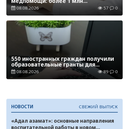
медпомощи: более 1 млн
казахстанцев получили
08.08.2026
57
0
телемедицинские услуги
550 иностранных граждан получили
образовательные гранты для
обучения в Казахстане
08.08.2026
89
0
НОВОСТИ
СВЕЖИЙ ВЫПУСК
«Адал азамат»: основные направления
воспитательной работы в новом