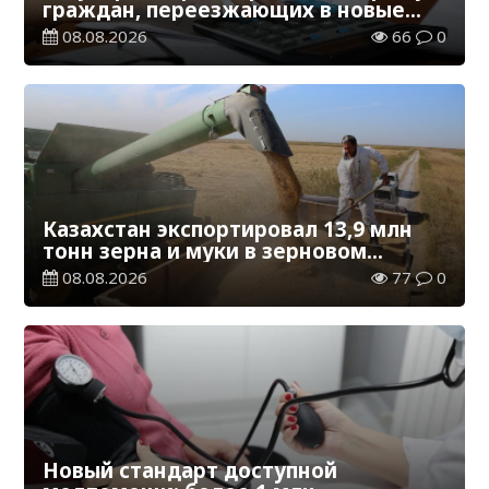
граждан, переезжающих в новые
регионы для работы
08.08.2026
66
0
Казахстан экспортировал 13,9 млн
тонн зерна и муки в зерновом
эквиваленте
08.08.2026
77
0
Новый стандарт доступной