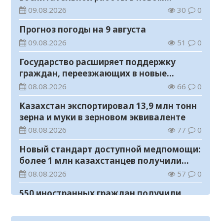
учебном году
09.08.2026
30
0
Прогноз погоды на 9 августа
09.08.2026
51
0
Государство расширяет поддержку
граждан, переезжающих в новые
регионы для работы
08.08.2026
66
0
Казахстан экспортировал 13,9 млн тонн
зерна и муки в зерновом эквиваленте
08.08.2026
77
0
Новый стандарт доступной медпомощи:
более 1 млн казахстанцев получили
телемедицинские услуги
08.08.2026
57
0
550 иностранных граждан получили
образовательные гранты для обучения в
Казахстане
08.08.2026
89
0