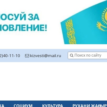
2)40-11-10
kizvesti@mail.ru
КА
СОЦИУМ
КУЛЬТУРА
РУХАНИ ЖАҢҒЫР