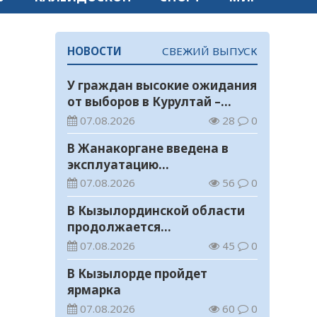
НОВОСТИ
СВЕЖИЙ ВЫПУСК
У граждан высокие ожидания
от выборов в Курултай –
опрос общественного мнения
07.08.2026
28
0
В Жанакоргане введена в
эксплуатацию
водораспределительная
07.08.2026
56
0
станция
В Кызылординской области
продолжается
экологическая акция «Таза
07.08.2026
45
0
Қазақстан»
В Кызылорде пройдет
ярмарка
07.08.2026
60
0