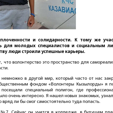
сплоченности и солидарности. К тому же уча
ь для молодых специалистов и социальным л
ству люди строили успешные карьеры.
 что волонтерство это пространство для самореали
сти.
немножко в другой мир, который часто от нас зак
 общественным фондом «Волонтеры Кызылорды» я п
 посещали специальный полигон, где профессион
ыло очень интересно. Я нашел новых знакомых, узна
то вряд ли бы смог самостоятельно туда попасть.
№7. Сейчас он учится в колледже, в будущем пла