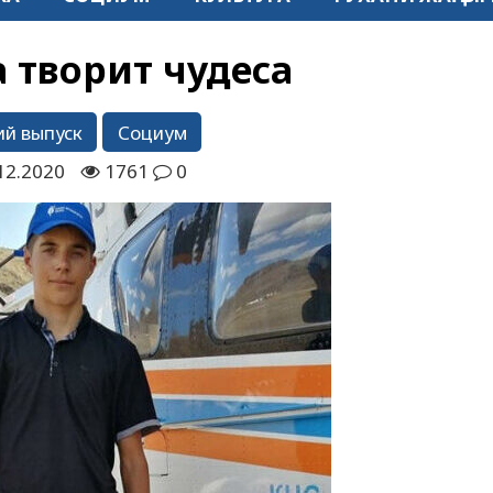
 творит чудеса
й выпуск
Социум
12.2020
1761
0