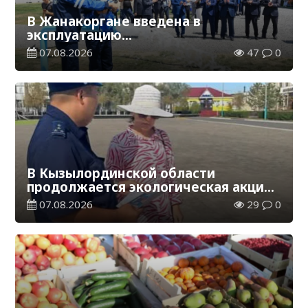
В Жанакоргане введена в
эксплуатацию
водораспределительная станция
07.08.2026
47
0
В Кызылординской области
продолжается экологическая акция
«Таза Қазақстан»
07.08.2026
29
0