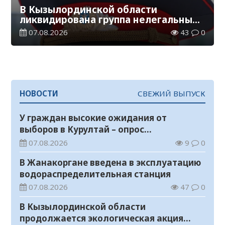
В Кызылординской области
ликвидирована группа нелегальных
добытчиков золота
07.08.2026
43
0
НОВОСТИ
СВЕЖИЙ ВЫПУСК
У граждан высокие ожидания от
выборов в Курултай – опрос
общественного мнения
07.08.2026
9
0
В Жанакоргане введена в эксплуатацию
водораспределительная станция
07.08.2026
47
0
В Кызылординской области
продолжается экологическая акция