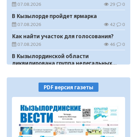
«Таза Қазақстан»
07.08.2026
29
0
В Кызылорде пройдет ярмарка
07.08.2026
42
0
Как найти участок для голосования?
07.08.2026
46
0
В Кызылординской области
ликвидирована группа нелегальных
добытчиков золота
07.08.2026
43
0
Аким области ознакомился с работой
PDF версия газеты
племенного хозяйства в
Жанакорганском районе
07.08.2026
81
0
В Кызылординской области пройдут
мероприятия, посвященные
Международному дню молодежи
07.08.2026
36
0