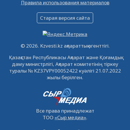
Правила использования материалов
16.12.2022
61047
0
Объявление
Старая версия сайта
09.12.2022
64118
0
Свободные рабочие места
22.11.2022
16439
0
© 2026. Kzvesti.kz ақпараттық агенттігі.
IPO «КазМунайГаз»: компания проведет
Қазақстан Республикасы Ақпарат және Қоғамдық
встречу с инвесторами в Кызылорде 22
даму министрлігі, Ақпарат комитетінің тіркеу
ноября
21.11.2022
14945
0
туралы № KZ37VPY00052422 куәлігі 21.07.2022
жылы берілген.
Все права принадлежат
ТОО
«Сыр медиа»
.