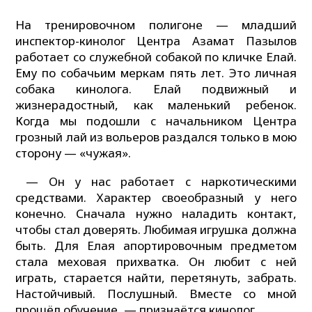
На тренировочном полигоне — младший
инспектор-кинолог Центра Азамат Пазылов
работает со служебной собакой по кличке Елай.
Ему по собачьим меркам пять лет. Это личная
собака кинолога. Елай подвижный и
жизнерадостный, как маленький ребенок.
Когда мы подошли с начальником Центра
грозный лай из вольеров раздался только в мою
сторону — «чужая».
— Он у нас работает с наркотическими
средствами. Характер своеобразный у него
конечно. Сначала нужно наладить контакт,
чтобы стал доверять. Любимая игрушка должна
быть. Для Елая апортировочным предметом
стала меховая прихватка. Он любит с ней
играть, старается найти, перетянуть, забрать.
Настойчивый. Послушный. Вместе со мной
прошёл обучение, — признаётся кинолог.