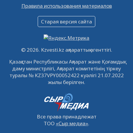
Правила использования материалов
16.12.2022
61047
0
Объявление
Старая версия сайта
09.12.2022
64118
0
Свободные рабочие места
22.11.2022
16439
0
© 2026. Kzvesti.kz ақпараттық агенттігі.
IPO «КазМунайГаз»: компания проведет
Қазақстан Республикасы Ақпарат және Қоғамдық
встречу с инвесторами в Кызылорде 22
даму министрлігі, Ақпарат комитетінің тіркеу
ноября
21.11.2022
14945
0
туралы № KZ37VPY00052422 куәлігі 21.07.2022
жылы берілген.
Все права принадлежат
ТОО
«Сыр медиа»
.