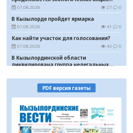
«Таза Қазақстан»
07.08.2026
27
0
В Кызылорде пройдет ярмарка
07.08.2026
41
0
Как найти участок для голосования?
07.08.2026
43
0
В Кызылординской области
ликвидирована группа нелегальных
добытчиков золота
07.08.2026
42
0
Аким области ознакомился с работой
PDF версия газеты
племенного хозяйства в
Жанакорганском районе
07.08.2026
80
0
В Кызылординской области пройдут
мероприятия, посвященные
Международному дню молодежи
07.08.2026
34
0