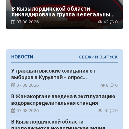
В Кызылординской области
ликвидирована группа нелегальных
добытчиков золота
07.08.2026
42
0
НОВОСТИ
СВЕЖИЙ ВЫПУСК
У граждан высокие ожидания от
выборов в Курултай – опрос
общественного мнения
07.08.2026
8
0
В Жанакоргане введена в эксплуатацию
водораспределительная станция
07.08.2026
46
0
В Кызылординской области
продолжается экологическая акция