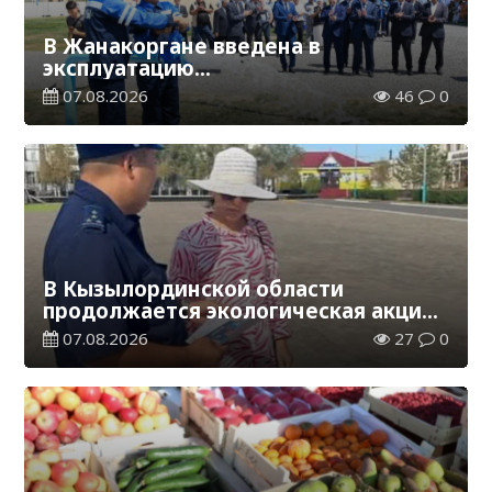
В Жанакоргане введена в
эксплуатацию
водораспределительная станция
07.08.2026
46
0
В Кызылординской области
продолжается экологическая акция
«Таза Қазақстан»
07.08.2026
27
0