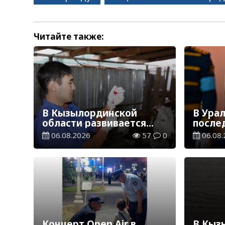
Читайте также:
В Кызылординской
В Ура
области развивается
послед
ветеринарная отрасль
Қаһар
06.08.2026
57
0
06.08.
Степа
Концерт Open Air в
В Кыз