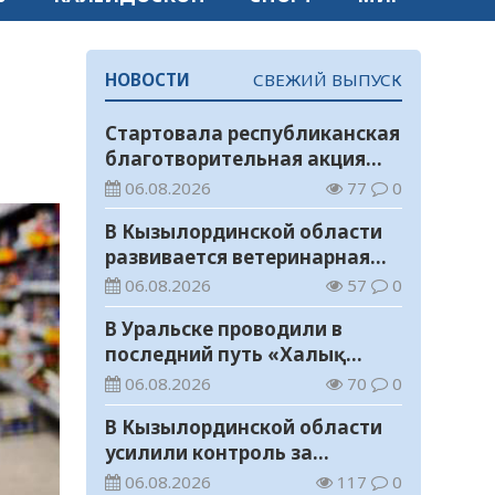
НОВОСТИ
СВЕЖИЙ ВЫПУСК
Стартовала республиканская
благотворительная акция
«Дорога в школу»
06.08.2026
77
0
В Кызылординской области
развивается ветеринарная
отрасль
06.08.2026
57
0
В Уральске проводили в
последний путь «Халық
Қаһарманы» Ивана
06.08.2026
70
0
Степановича Гапича
В Кызылординской области
усилили контроль за
финансовой дисциплиной
06.08.2026
117
0