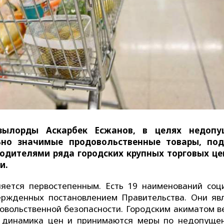
зылорды Аскарбек Есжанов, в целях недопу
ьно значимые продовольственные товары, по
дителями ряда городских крупных торговых це
и.
яется первостепенным. Есть 19 наименований соц
ержденных постановлением Правительства. Они яв
овольственной безопасности. Городским акиматом в
я динамика цен и принимаются меры по недопуще