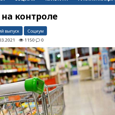
на контроле
й выпуск
Социум
03.2021
1150
0