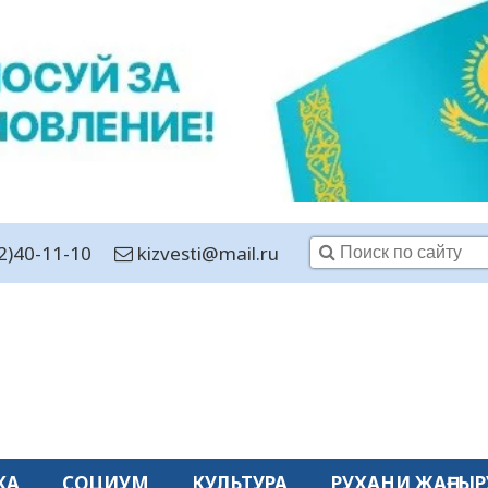
2)40-11-10
kizvesti@mail.ru
КА
СОЦИУМ
КУЛЬТУРА
РУХАНИ ЖАҢҒЫР