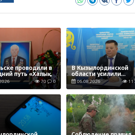
льске проводили в
В Кызылординской
ний путь «Халық
области усилили
маны» Ивана
контроль за финансо
2026
70
0
06.08.2026
11
новича Гапича
дисциплиной
ылординской
Соблюдение правил